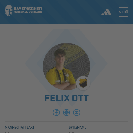
MENÜ
Jetzt einloggen
ERGEBNISSE & WETTBEWERBE
NEUIGKEITEN
SPIELBETRIEB & VERBANDSLEBEN
FELIX OTT
AUSBILDUNG & FÖRDERUNG
DER VERBAND
MANNSCHAFTSART
SPITZNAME