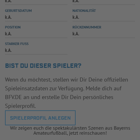
k.A.
k.A.
INFOTHEK
SPIELPLUS
GEBURTSDATUM
NATIONALITÄT
k.A.
k.A.
POSITION
RÜCKENNUMMER
k.A.
k.A.
STARKER FUSS
k.A.
BIST DU DIESER SPIELER?
Wenn du möchtest, stellen wir Dir Deine offiziellen
Spieleinsatzdaten zur Verfügung. Melde dich auf
BFV.DE an und erstelle Dir Dein persönliches
Spielerprofil.
SPIELERPROFIL ANLEGEN
Wir zeigen euch die spektakulärsten Szenen aus Bayerns
Amateurfußball, jetzt reinschauen!