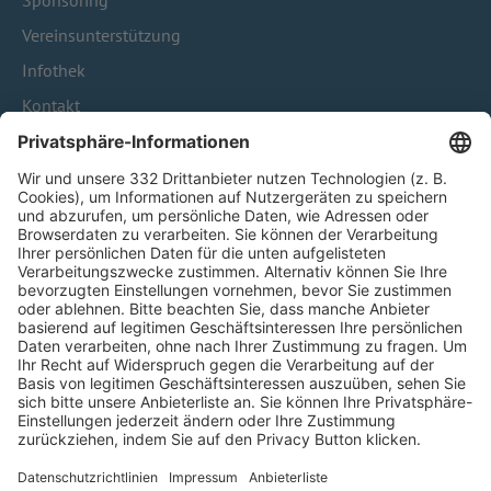
Sponsoring
Vereinsunterstützung
Infothek
Kontakt
HÄUFIG BESUCHTE SEITEN
Pässe und Vereinswechsel
Trainerausbildung
Schulungsangebot Vereinsmitarbeiter
BFV-Geschäftsstellen
Trainerbörse
Login SpielPlus
FOLGE DEM BFV