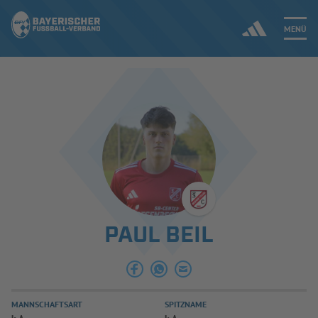
MENÜ
Jetzt einloggen
ERGEBNISSE & WETTBEWERBE
NEUIGKEITEN
SPIELBETRIEB & VERBANDSLEBEN
PAUL BEIL
AUSBILDUNG & FÖRDERUNG
DER VERBAND
MANNSCHAFTSART
SPITZNAME