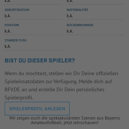
k.A.
k.A.
INFOTHEK
SPIELPLUS
GEBURTSDATUM
NATIONALITÄT
k.A.
k.A.
POSITION
RÜCKENNUMMER
k.A.
k.A.
STARKER FUSS
k.A.
BIST DU DIESER SPIELER?
Wenn du möchtest, stellen wir Dir Deine offiziellen
Spieleinsatzdaten zur Verfügung. Melde dich auf
BFV.DE an und erstelle Dir Dein persönliches
Spielerprofil.
SPIELERPROFIL ANLEGEN
Wir zeigen euch die spektakulärsten Szenen aus Bayerns
Amateurfußball, jetzt reinschauen!