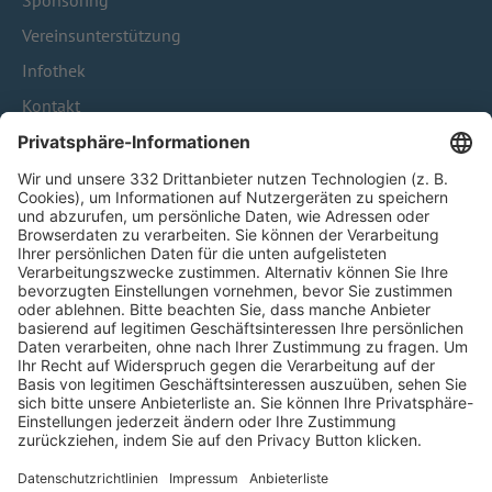
Sponsoring
Vereinsunterstützung
Infothek
Kontakt
HÄUFIG BESUCHTE SEITEN
Pässe und Vereinswechsel
Trainerausbildung
Schulungsangebot Vereinsmitarbeiter
BFV-Geschäftsstellen
Trainerbörse
Login SpielPlus
FOLGE DEM BFV