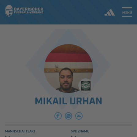
MENÜ
Jetzt einloggen
ERGEBNISSE & WETTBEWERBE
NEUIGKEITEN
SPIELBETRIEB & VERBANDSLEBEN
MIKAIL URHAN
AUSBILDUNG & FÖRDERUNG
DER VERBAND
MANNSCHAFTSART
SPITZNAME