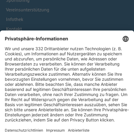
Sponsoring
Vereinsunterstützung
Infothek
Kontakt
HÄUFIG BESUCHTE SEITEN
Pässe und Vereinswechsel
Trainerausbildung
Schulungsangebot Vereinsmitarbeiter
BFV-Geschäftsstellen
Trainerbörse
Login SpielPlus
FOLGE DEM BFV