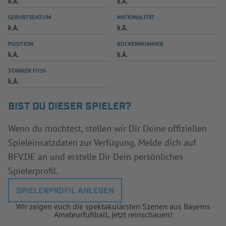
k.A.
k.A.
INFOTHEK
SPIELPLUS
GEBURTSDATUM
NATIONALITÄT
k.A.
k.A.
POSITION
RÜCKENNUMMER
k.A.
k.A.
STARKER FUSS
k.A.
BIST DU DIESER SPIELER?
Wenn du möchtest, stellen wir Dir Deine offiziellen
Spieleinsatzdaten zur Verfügung. Melde dich auf
BFV.DE an und erstelle Dir Dein persönliches
Spielerprofil.
SPIELERPROFIL ANLEGEN
Wir zeigen euch die spektakulärsten Szenen aus Bayerns
Amateurfußball, jetzt reinschauen!