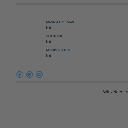
MANNSCHAFTSART
k.A.
SPITZNAME
k.A.
GEBURTSDATUM
k.A.
Wir zeigen e