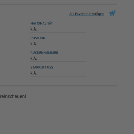
Als Favorit hinzufügen
NATIONALITÄT
k.A.
POSITION
k.A.
RÜCKENNUMMER
k.A.
STARKER FUSS
k.A.
 reinschauen!