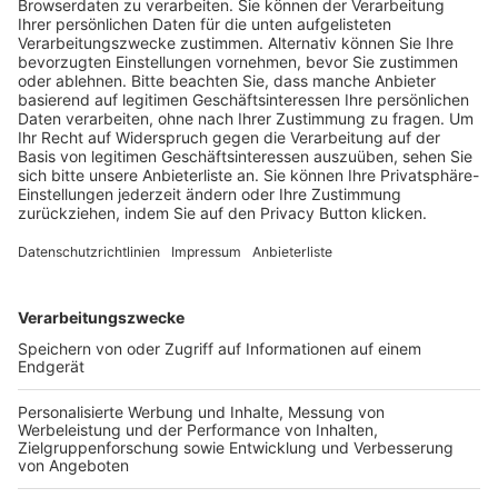
Trainerausbildung
Schulungsangebot Vereinsmitarbeiter
BFV-Geschäftsstellen
Trainerbörse
Login SpielPlus
FOLGE DEM BFV
TOP-VEREINE
TOP-PARTNER