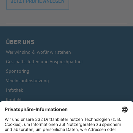
JETZT PROFIL ANLEGEN
ÜBER UNS
Wer wir sind & wofür wir stehen
Geschäftsstellen und Ansprechpartner
Sponsoring
Vereinsunterstützung
Infothek
Kontakt
HÄUFIG BESUCHTE SEITEN
Pässe und Vereinswechsel