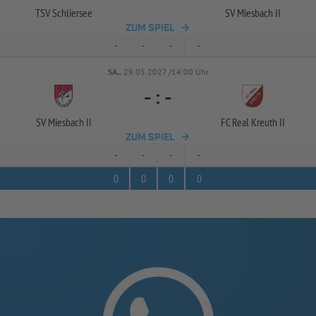
TSV Schliersee
SV Miesbach II
ZUM SPIEL
-
-
-
-
SA..
29.05.2027 /14:00 Uhr
-
:
-
SV Miesbach II
FC Real Kreuth II
ZUM SPIEL
-
-
-
-
0
0
0
0