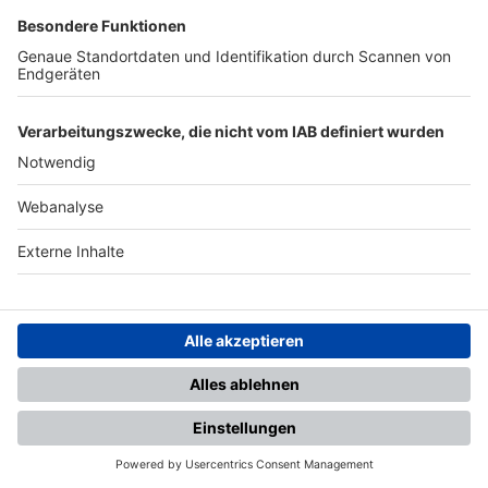
SFV
DFB
UEFA
FIFA
Nutzungsbedingungen
Datenschutz
Impressum