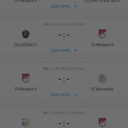
SV Miesbach II
(SG) RW/
SV Bad Tölz II
ZUM SPIEL
-
-
-
-
SO..
09.05.2027 /13:00 Uhr
-
:
-
(SG) REISACH I
SV Miesbach II
ZUM SPIEL
-
-
-
-
MO..
17.05.2027 /14:00 Uhr
-
:
-
SV Miesbach II
SC Wörnsmühl
ZUM SPIEL
-
-
-
-
SO..
23.05.2027 /12:00 Uhr
-
:
-