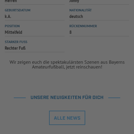
Herren
Jonny
GEBURTSDATUM
NATIONALITÄT
k.A.
deutsch
POSITION
RÜCKENNUMMER
Mittelfeld
8
STARKER FUSS
Rechter Fuß
Wir zeigen euch die spektakulärsten Szenen aus Bayerns
Amateurfußball, jetzt reinschauen!
UNSERE NEUIGKEITEN FÜR DICH
ALLE NEWS