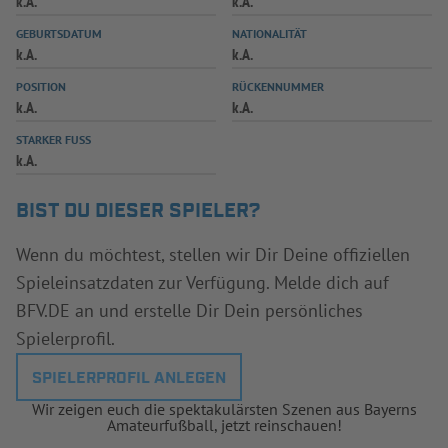
k.A.
k.A.
INFOTHEK
SPIELPLUS
GEBURTSDATUM
NATIONALITÄT
k.A.
k.A.
POSITION
RÜCKENNUMMER
k.A.
k.A.
STARKER FUSS
k.A.
BIST DU DIESER SPIELER?
Wenn du möchtest, stellen wir Dir Deine offiziellen
Spieleinsatzdaten zur Verfügung. Melde dich auf
BFV.DE an und erstelle Dir Dein persönliches
Spielerprofil.
SPIELERPROFIL ANLEGEN
Wir zeigen euch die spektakulärsten Szenen aus Bayerns
Amateurfußball, jetzt reinschauen!