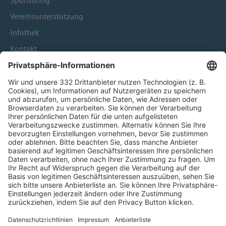
Sponsoring
Vereinsunterstützung
Infothek
Kontakt
HÄUFIG BESUCHTE SEITEN
Pässe und Vereinswechsel
Trainerausbildung
Schulungsangebot Vereinsmitarbeiter
BFV-Geschäftsstellen
Trainerbörse
Login SpielPlus
FOLGE DEM BFV