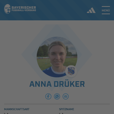
MENÜ
Jetzt einloggen
ERGEBNISSE & WETTBEWERBE
NEUIGKEITEN
SPIELBETRIEB & VERBANDSLEBEN
ANNA DRÜKER
AUSBILDUNG & FÖRDERUNG
DER VERBAND
MANNSCHAFTSART
SPITZNAME