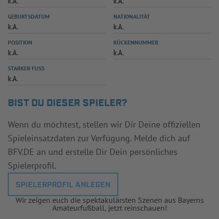
k.A.
k.A.
INFOTHEK
SPIELPLUS
GEBURTSDATUM
NATIONALITÄT
k.A.
k.A.
POSITION
RÜCKENNUMMER
k.A.
k.A.
STARKER FUSS
k.A.
BIST DU DIESER SPIELER?
Wenn du möchtest, stellen wir Dir Deine offiziellen
Spieleinsatzdaten zur Verfügung. Melde dich auf
BFV.DE an und erstelle Dir Dein persönliches
Spielerprofil.
SPIELERPROFIL ANLEGEN
Wir zeigen euch die spektakulärsten Szenen aus Bayerns
Amateurfußball, jetzt reinschauen!