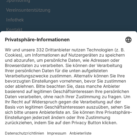
Sponsoring
Vereinsunterstützung
Infothek
Kontakt
HÄUFIG BESUCHTE SEITEN
Pässe und Vereinswechsel
Trainerausbildung
Schulungsangebot Vereinsmitarbeiter
BFV-Geschäftsstellen
Trainerbörse
Login SpielPlus
FOLGE DEM BFV