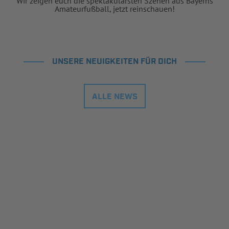
Wir zeigen euch die spektakulärsten Szenen aus Bayerns
Amateurfußball, jetzt reinschauen!
UNSERE NEUIGKEITEN FÜR DICH
ALLE NEWS