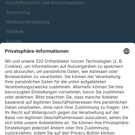
Geschäftsstellen und Ansprechpartner
Sponsoring
Vereinsunterstützung
Infothek
Kontakt
HÄUFIG BESUCHTE SEITEN
Pässe und Vereinswechsel
Trainerausbildung
Schulungsangebot Vereinsmitarbeiter
BFV-Geschäftsstellen
Trainerbörse
Login SpielPlus