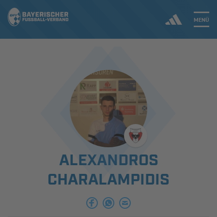
MENÜ
Jetzt einloggen
ERGEBNISSE & WETTBEWERBE
NEUIGKEITEN
SPIELBETRIEB & VERBANDSLEBEN
ALEXANDROS
AUSBILDUNG & FÖRDERUNG
CHARALAMPIDIS
DER VERBAND