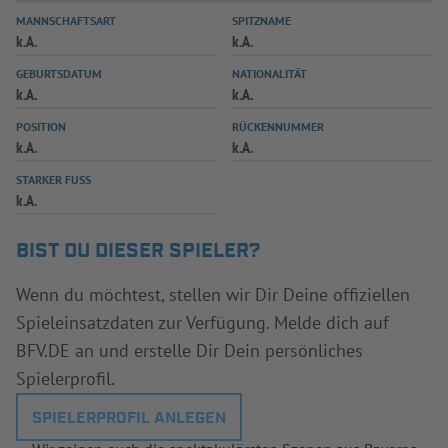
MANNSCHAFTSART
SPITZNAME
INFOTHEK
SPIELPLUS
k.A.
k.A.
GEBURTSDATUM
NATIONALITÄT
k.A.
k.A.
POSITION
RÜCKENNUMMER
k.A.
k.A.
STARKER FUSS
k.A.
BIST DU DIESER SPIELER?
Wenn du möchtest, stellen wir Dir Deine offiziellen
Spieleinsatzdaten zur Verfügung. Melde dich auf
BFV.DE an und erstelle Dir Dein persönliches
Spielerprofil.
SPIELERPROFIL ANLEGEN