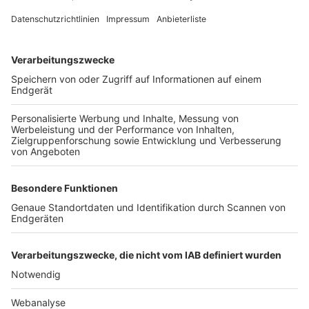
FOLGE DEM BFV
TOP-VEREINE
TOP-PARTNER
SFV
DFB
UEFA
FIFA