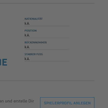
NATIONALITÄT
k.A.
POSITION
k.A.
RÜCKENNUMMER
k.A.
STARKER FUSS
k.A.
DE
an und erstelle Dir
SPIELERPROFIL ANLEGEN