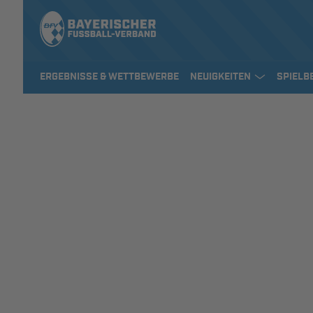
ERGEBNISSE & WETTBEWERBE
NEUIGKEITEN
SPIELB