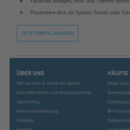
Favoriten anlegen, Infos und Themen filtern
Präsentiere dich als Spieler, Trainer oder Sch
JETZT PROFIL ANLEGEN
ÜBER UNS
HÄUFIG
Wer wir sind & wofür wir stehen
Pässe und 
Geschäftsstellen und Ansprechpartner
Traineraus
Sponsoring
Schulungsa
Vereinsunterstützung
BFV-Geschä
Infothek
Trainerbörs
Kontakt
Login Spie