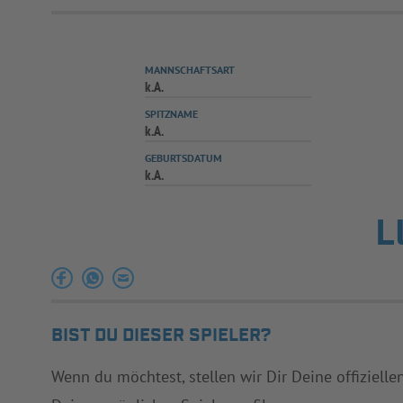
MANNSCHAFTSART
k.A.
SPITZNAME
k.A.
GEBURTSDATUM
k.A.
L
BIST DU DIESER SPIELER?
Wenn du möchtest, stellen wir Dir Deine offizielle