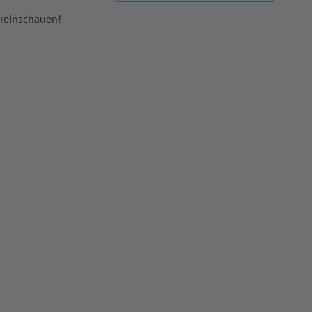
 reinschauen!