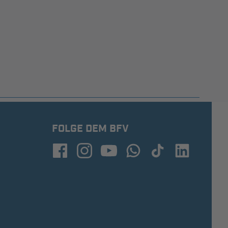
FOLGE DEM BFV