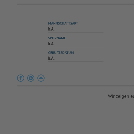
MANNSCHAFTSART
k.A.
SPITZNAME
k.A.
GEBURTSDATUM
k.A.
Wir zeigen e