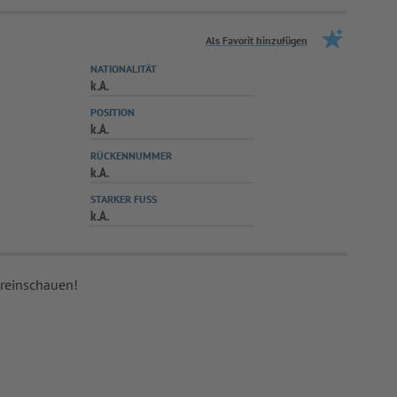
Als Favorit hinzufügen
NATIONALITÄT
k.A.
POSITION
k.A.
RÜCKENNUMMER
k.A.
STARKER FUSS
k.A.
 reinschauen!