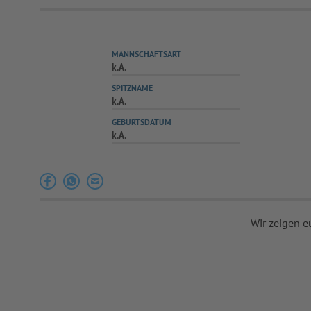
MANNSCHAFTSART
k.A.
SPITZNAME
k.A.
GEBURTSDATUM
k.A.
Wir zeigen e