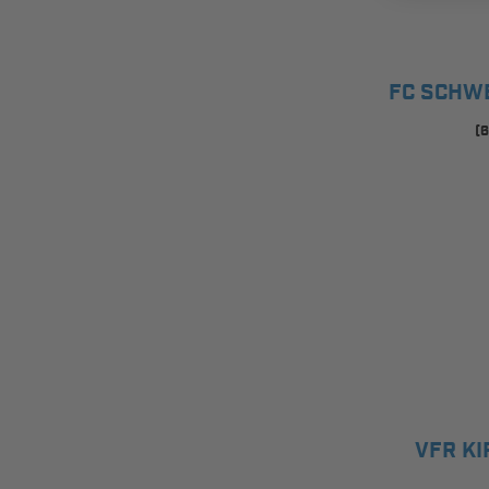
FC SCHW
(6
VFR K