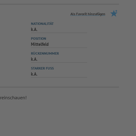
Als Favorit hinzufügen
NATIONALITÄT
k.A.
POSITION
Mittelfeld
RÜCKENNUMMER
k.A.
STARKER FUSS
k.A.
 reinschauen!