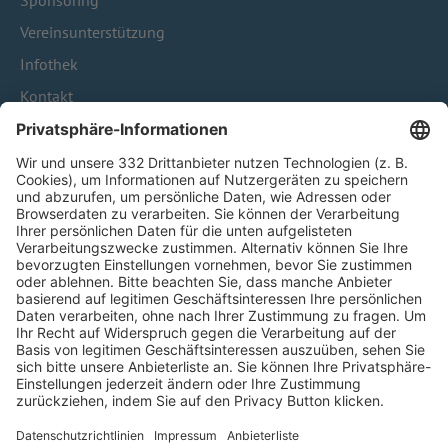
Sponsoring
Vereinsunterstützung
Infothek
Kontakt
HÄUFIG BESUCHTE SEITEN
Pässe und Vereinswechsel
Trainerausbildung
Schulungsangebot Vereinsmitarbeiter
BFV-Geschäftsstellen
Trainerbörse
Login SpielPlus
FOLGE DEM BFV