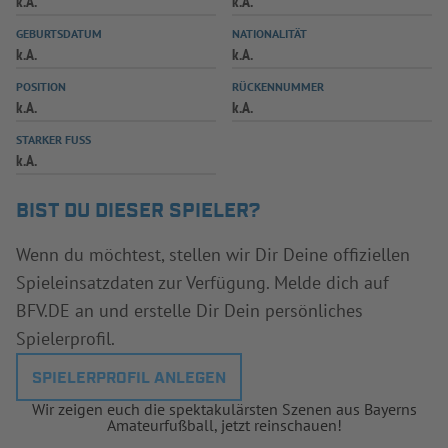
k.A.
k.A.
INFOTHEK
SPIELPLUS
GEBURTSDATUM
NATIONALITÄT
k.A.
k.A.
POSITION
RÜCKENNUMMER
k.A.
k.A.
STARKER FUSS
k.A.
BIST DU DIESER SPIELER?
Wenn du möchtest, stellen wir Dir Deine offiziellen
Spieleinsatzdaten zur Verfügung. Melde dich auf
BFV.DE an und erstelle Dir Dein persönliches
Spielerprofil.
SPIELERPROFIL ANLEGEN
Wir zeigen euch die spektakulärsten Szenen aus Bayerns
Amateurfußball, jetzt reinschauen!