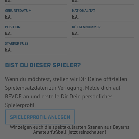
k.A.
k.A.
INFOTHEK
SPIELPLUS
GEBURTSDATUM
NATIONALITÄT
k.A.
k.A.
POSITION
RÜCKENNUMMER
k.A.
k.A.
STARKER FUSS
k.A.
BIST DU DIESER SPIELER?
Wenn du möchtest, stellen wir Dir Deine offiziellen
Spieleinsatzdaten zur Verfügung. Melde dich auf
BFV.DE an und erstelle Dir Dein persönliches
Spielerprofil.
SPIELERPROFIL ANLEGEN
Wir zeigen euch die spektakulärsten Szenen aus Bayerns
Amateurfußball, jetzt reinschauen!