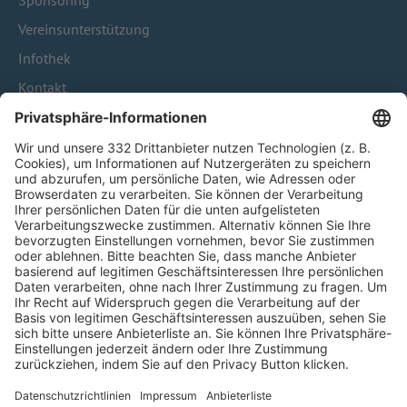
Sponsoring
Vereinsunterstützung
Infothek
Kontakt
HÄUFIG BESUCHTE SEITEN
Pässe und Vereinswechsel
Trainerausbildung
Schulungsangebot Vereinsmitarbeiter
BFV-Geschäftsstellen
Trainerbörse
Login SpielPlus
FOLGE DEM BFV