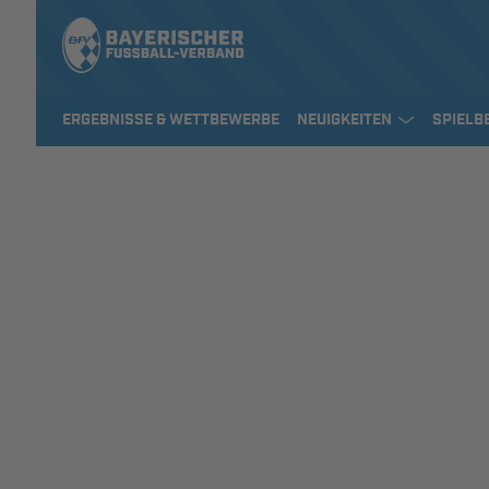
ERGEBNISSE & WETTBEWERBE
NEUIGKEITEN
SPIELB