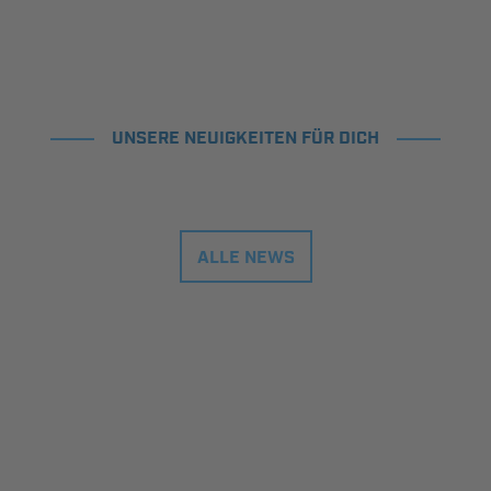
UNSERE NEUIGKEITEN FÜR DICH
ALLE NEWS