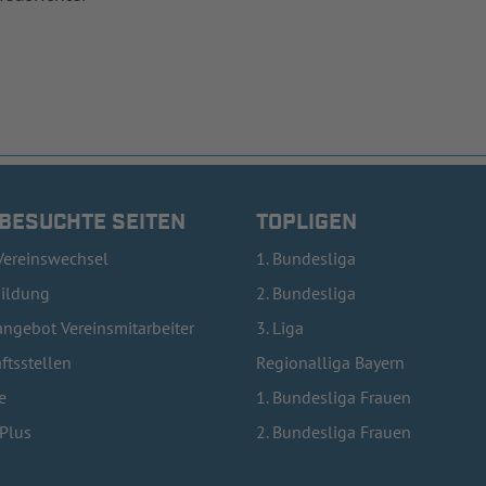
 BESUCHTE SEITEN
TOPLIGEN
Vereinswechsel
1. Bundesliga
bildung
2. Bundesliga
ngebot Vereinsmitarbeiter
3. Liga
ftsstellen
Regionalliga Bayern
e
1. Bundesliga Frauen
lPlus
2. Bundesliga Frauen