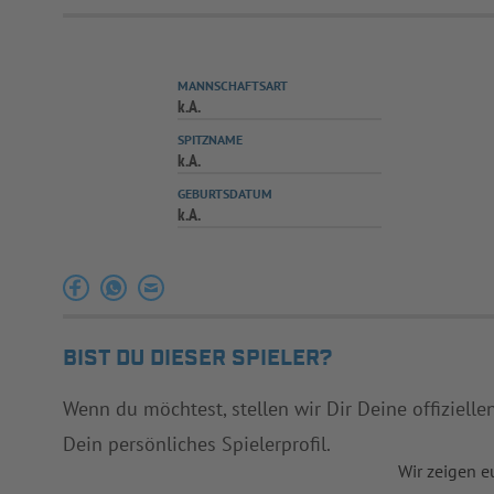
MANNSCHAFTSART
k.A.
SPITZNAME
k.A.
GEBURTSDATUM
k.A.
BIST DU DIESER SPIELER?
Wenn du möchtest, stellen wir Dir Deine offizielle
Dein persönliches Spielerprofil.
Wir zeigen e