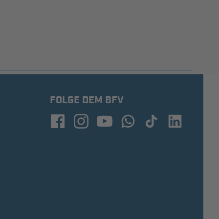
FOLGE DEM BFV