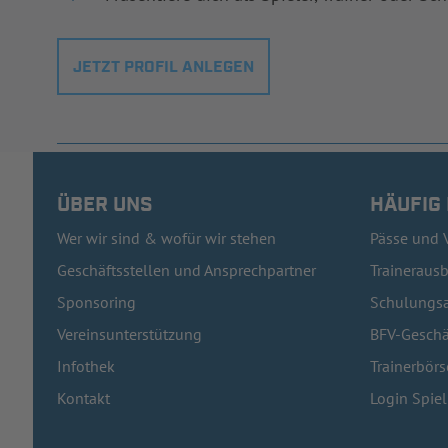
JETZT PROFIL ANLEGEN
ÜBER UNS
HÄUFIG
Wer wir sind & wofür wir stehen
Pässe und 
Geschäftsstellen und Ansprechpartner
Traineraus
Sponsoring
Schulungsa
Vereinsunterstützung
BFV-Geschä
Infothek
Trainerbörs
Kontakt
Login Spie