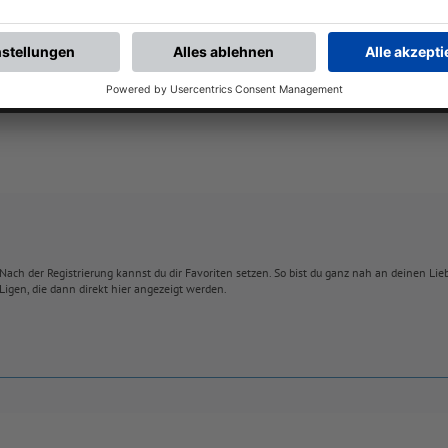
BONNIERE DEN BFV-WHATSAPP-KANAL!
Nach der Registrierung kannst du dir Favoriten setzen. So bist du ganz nah an deinen Li
Ligen, die dann direkt hier angezeigt werden.