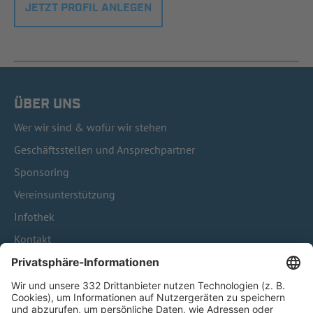
JETZT PROFIL ANLEGEN
ÜBER UNS
Wer wir sind & wofür wir stehen
Geschäftsstellen und Ansprechpartner
Sponsoring
Vereinsunterstützung
Infothek
Kontakt
HÄUFIG BESUCHTE SEITEN
Pässe und Vereinswechsel