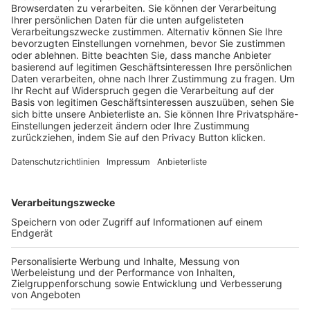
Trainerausbildung
Schulungsangebot Vereinsmitarbeiter
BFV-Geschäftsstellen
Trainerbörse
Login SpielPlus
FOLGE DEM BFV
TOP-VEREINE
TOP-PARTNER