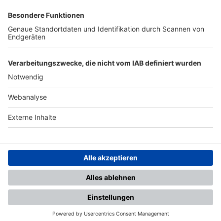
SFV
DFB
UEFA
FIFA
Nutzungsbedingungen
Datenschutz
Impressum