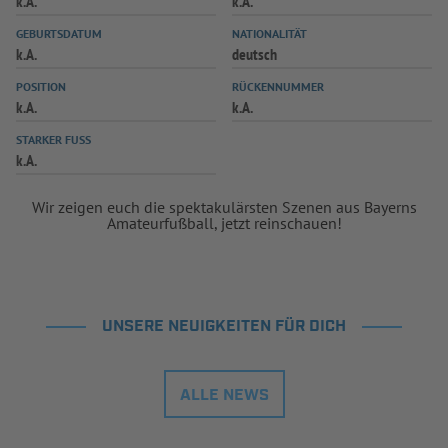
k.A.
k.A.
INFOTHEK
SPIELPLUS
GEBURTSDATUM
NATIONALITÄT
k.A.
deutsch
POSITION
RÜCKENNUMMER
k.A.
k.A.
STARKER FUSS
k.A.
Wir zeigen euch die spektakulärsten Szenen aus Bayerns
Amateurfußball, jetzt reinschauen!
UNSERE NEUIGKEITEN FÜR DICH
ALLE NEWS