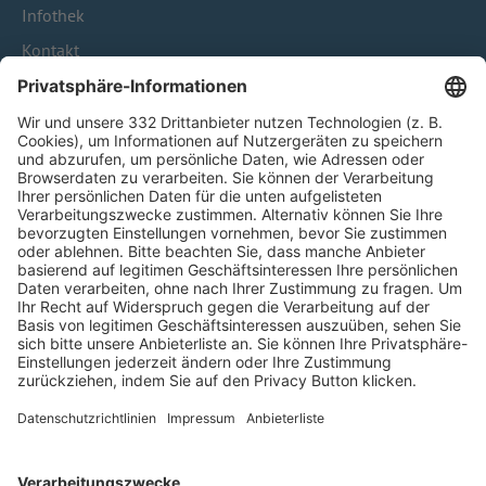
Infothek
Kontakt
HÄUFIG BESUCHTE SEITEN
Pässe und Vereinswechsel
Trainerausbildung
Schulungsangebot Vereinsmitarbeiter
BFV-Geschäftsstellen
Trainerbörse
Login SpielPlus
FOLGE DEM BFV