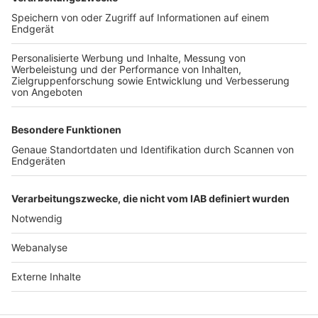
TOP-VEREINE
TOP-PARTNER
SFV
DFB
UEFA
FIFA
Nutzungsbedingungen
Datenschutz
Impressum