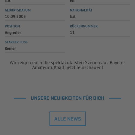
k.A.
Elli
INFOTHEK
SPIELPLUS
GEBURTSDATUM
NATIONALITÄT
10.09.2005
k.A.
POSITION
RÜCKENNUMMER
Angreifer
11
STARKER FUSS
Keiner
Wir zeigen euch die spektakulärsten Szenen aus Bayerns
Amateurfußball, jetzt reinschauen!
UNSERE NEUIGKEITEN FÜR DICH
ALLE NEWS