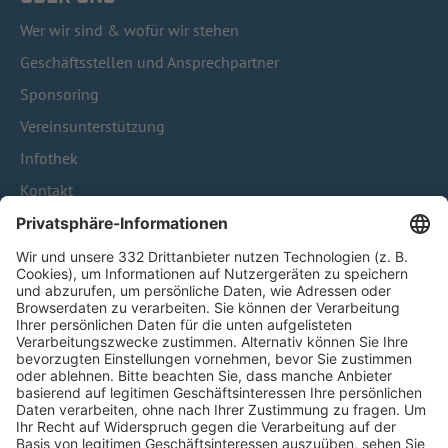
Wer wir sind & wofür wir stehen
Geschäftsstellen und Ansprechpartner
Sponsoring
Vereinsunterstützung
Infothek
Kontakt
HÄUFIG BESUCHTE SEITEN
Pässe und Vereinswechsel
Trainerausbildung
Schulungsangebot Vereinsmitarbeiter
BFV-Geschäftsstellen
Trainerbörse
Login SpielPlus