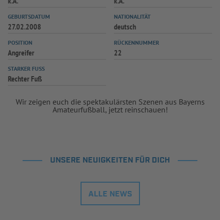
k.A.
k.A.
GEBURTSDATUM
NATIONALITÄT
27.02.2008
deutsch
POSITION
RÜCKENNUMMER
Angreifer
22
STARKER FUSS
Rechter Fuß
Wir zeigen euch die spektakulärsten Szenen aus Bayerns
Amateurfußball, jetzt reinschauen!
UNSERE NEUIGKEITEN FÜR DICH
ALLE NEWS