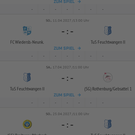
ZUM SPIEL
-
-
-
-
-
-
-
SO..
11.04.2027 /13:00 Uhr
-
:
-
FC Wiedersb.-
Neunk.
TuS Feuchtwangen II
ZUM SPIEL
-
-
-
-
-
-
-
SA..
17.04.2027 /11:00 Uhr
-
:
-
TuS Feuchtwangen II
(SG) Rothenburg/
Gebsattel 1
ZUM SPIEL
-
-
-
-
-
-
-
SO..
25.04.2027 /11:00 Uhr
-
:
-