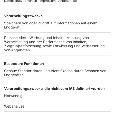
TOP-VEREINE
TOP-PARTNER
SFV
DFB
UEFA
FIFA
Nutzungsbedingungen
Datenschutz
Impressum