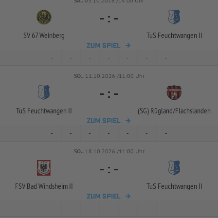
SA..
03.10.2026 /14:00 Uhr
-
:
-
SV 67 Weinberg
TuS Feuchtwangen II
ZUM SPIEL
-
-
-
-
-
-
-
SO..
11.10.2026 /11:00 Uhr
-
:
-
TuS Feuchtwangen II
(SG) Rügland/
Flachslanden
ZUM SPIEL
-
-
-
-
-
-
-
SO..
18.10.2026 /11:00 Uhr
-
:
-
FSV Bad Windsheim II
TuS Feuchtwangen II
ZUM SPIEL
-
-
-
-
-
-
-