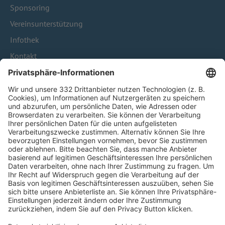
Sponsoring
Vereinsunterstützung
Infothek
Kontakt
HÄUFIG BESUCHTE SEITEN
Pässe und Vereinswechsel
Trainerausbildung
Schulungsangebot Vereinsmitarbeiter
BFV-Geschäftsstellen
Trainerbörse
Login SpielPlus
FOLGE DEM BFV