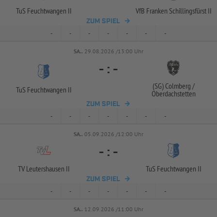
TuS Feuchtwangen II
VfB Franken Schillingsfürst II
ZUM SPIEL
-
-
-
-
-
-
-
SA..
29.08.2026 /13:00 Uhr
-
:
-
(SG) Colmberg /
TuS Feuchtwangen II
Oberdachstetten
ZUM SPIEL
-
-
-
-
-
-
-
SA..
05.09.2026 /12:00 Uhr
-
:
-
TV Leutershausen II
TuS Feuchtwangen II
ZUM SPIEL
-
-
-
-
-
-
-
SA..
12.09.2026 /11:00 Uhr