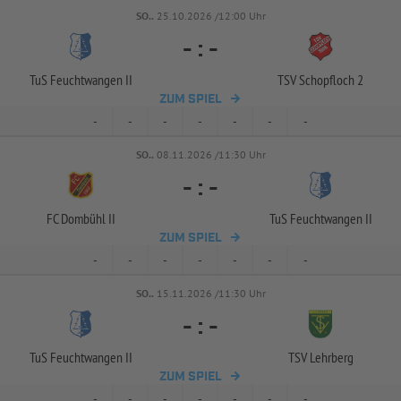
SO..
25.10.2026 /12:00 Uhr
-
:
-
TuS Feuchtwangen II
TSV Schopfloch 2
ZUM SPIEL
-
-
-
-
-
-
-
SO..
08.11.2026 /11:30 Uhr
-
:
-
FC Dombühl II
TuS Feuchtwangen II
ZUM SPIEL
-
-
-
-
-
-
-
SO..
15.11.2026 /11:30 Uhr
-
:
-
TuS Feuchtwangen II
TSV Lehrberg
ZUM SPIEL
-
-
-
-
-
-
-