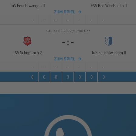
TuS Feuchtwangen II
FSV Bad Windsheim II
ZUM SPIEL
-
-
-
-
-
-
-
SA..
22.05.2027 /12:00 Uhr
-
:
-
TSV Schopfloch 2
TuS Feuchtwangen II
ZUM SPIEL
-
-
-
-
-
-
-
0
0
0
0
0
0
0