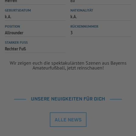
Herren
Eli
GEBURTSDATUM
NATIONALITÄT
k.A.
k.A.
POSITION
RÜCKENNUMMER
Allrounder
3
STARKER FUSS
Rechter Fuß
Wir zeigen euch die spektakulärsten Szenen aus Bayerns
Amateurfußball, jetzt reinschauen!
UNSERE NEUIGKEITEN FÜR DICH
ALLE NEWS