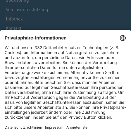
Sponsoring
Vereinsunterstützung
Infothek
Kontakt
HÄUFIG BESUCHTE SEITEN
Pässe und Vereinswechsel
Trainerausbildung
Schulungsangebot Vereinsmitarbeiter
BFV-Geschäftsstellen
Trainerbörse
Login SpielPlus
FOLGE DEM BFV