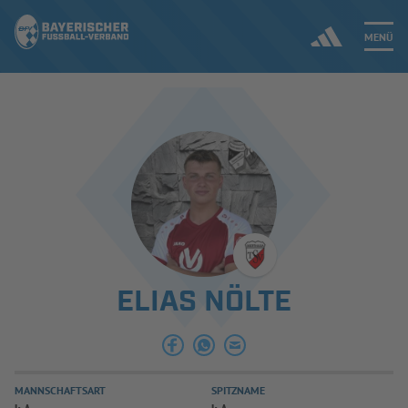
MENÜ
Jetzt einloggen
ERGEBNISSE & WETTBEWERBE
NEUIGKEITEN
SPIELBETRIEB & VERBANDSLEBEN
ELIAS NÖLTE
AUSBILDUNG & FÖRDERUNG
DER VERBAND
MANNSCHAFTSART
SPITZNAME