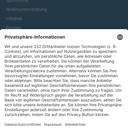
Sponsoring
Vereinsunterstützung
Infothek
Kontakt
HÄUFIG BESUCHTE SEITEN
Pässe und Vereinswechsel
Trainerausbildung
Schulungsangebot Vereinsmitarbeiter
BFV-Geschäftsstellen
Trainerbörse
Login SpielPlus
FOLGE DEM BFV