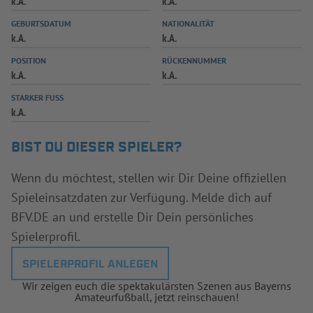
k.A.
k.A.
INFOTHEK
SPIELPLUS
GEBURTSDATUM
NATIONALITÄT
k.A.
k.A.
POSITION
RÜCKENNUMMER
k.A.
k.A.
STARKER FUSS
k.A.
BIST DU DIESER SPIELER?
Wenn du möchtest, stellen wir Dir Deine offiziellen
Spieleinsatzdaten zur Verfügung. Melde dich auf
BFV.DE an und erstelle Dir Dein persönliches
Spielerprofil.
SPIELERPROFIL ANLEGEN
Wir zeigen euch die spektakulärsten Szenen aus Bayerns
Amateurfußball, jetzt reinschauen!