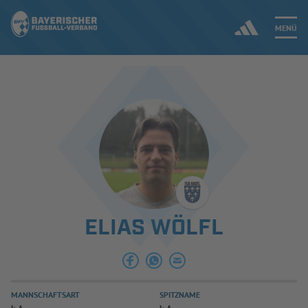
MENÜ
Jetzt einloggen
ERGEBNISSE & WETTBEWERBE
NEUIGKEITEN
SPIELBETRIEB & VERBANDSLEBEN
ELIAS WÖLFL
AUSBILDUNG & FÖRDERUNG
DER VERBAND
MANNSCHAFTSART
SPITZNAME