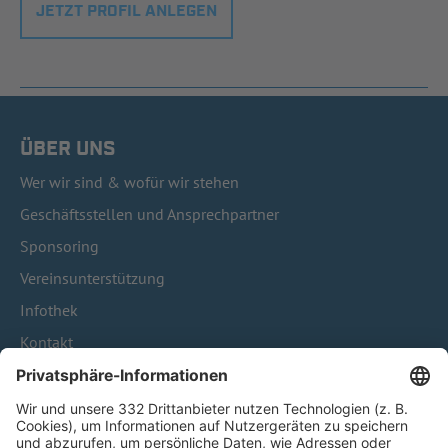
JETZT PROFIL ANLEGEN
ÜBER UNS
Wer wir sind & wofür wir stehen
Geschäftsstellen und Ansprechpartner
Sponsoring
Vereinsunterstützung
Infothek
Kontakt
HÄUFIG BESUCHTE SEITEN
Pässe und Vereinswechsel