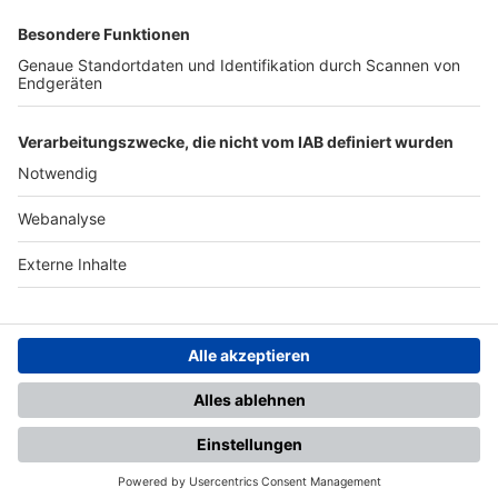
SFV
DFB
UEFA
FIFA
Nutzungsbedingungen
Datenschutz
Impressum