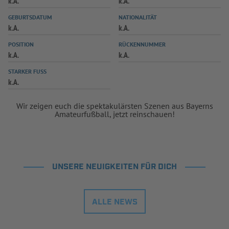
k.A.
k.A.
INFOTHEK
SPIELPLUS
GEBURTSDATUM
NATIONALITÄT
k.A.
k.A.
POSITION
RÜCKENNUMMER
k.A.
k.A.
STARKER FUSS
k.A.
Wir zeigen euch die spektakulärsten Szenen aus Bayerns
Amateurfußball, jetzt reinschauen!
UNSERE NEUIGKEITEN FÜR DICH
ALLE NEWS