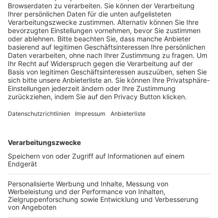
Trainerausbildung
Schulungsangebot Vereinsmitarbeiter
BFV-Geschäftsstellen
Trainerbörse
Login SpielPlus
FOLGE DEM BFV
TOP-VEREINE
TOP-PARTNER