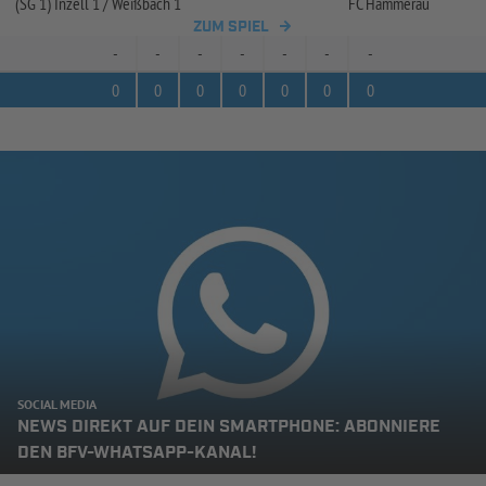
(SG 1) Inzell 1 /
Weißbach 1
FC Hammerau
ZUM SPIEL
-
-
-
-
-
-
-
0
0
0
0
0
0
0
SOCIAL MEDIA
NEWS DIREKT AUF DEIN SMARTPHONE: ABONNIERE
DEN BFV-WHATSAPP-KANAL!