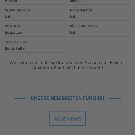
Herren
Senfei
INFOTHEK
SPIELPLUS
GEBURTSDATUM
NATIONALITÄT
k.A.
k.A.
POSITION
RÜCKENNUMMER
Ausputzer
k.A.
STARKER FUSS
Beide Füße
Wir zeigen euch die spektakulärsten Szenen aus Bayerns
Amateurfußball, jetzt reinschauen!
UNSERE NEUIGKEITEN FÜR DICH
ALLE NEWS