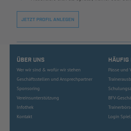
JETZT PROFIL ANLEGEN
ÜBER UNS
HÄUFIG
Wer wir sind & wofür wir stehen
Pässe und 
Geschäftsstellen und Ansprechpartner
Traineraus
Sponsoring
Schulungsa
Vereinsunterstützung
BFV-Geschä
Infothek
Trainerbörs
Kontakt
Login Spie