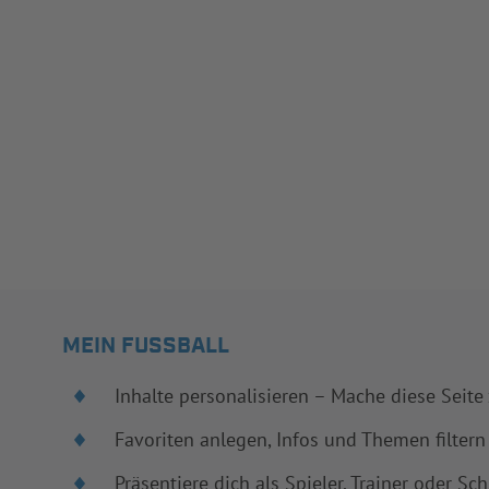
MEIN FUSSBALL
Inhalte personalisieren – Mache diese Seite
Favoriten anlegen, Infos und Themen filtern
Präsentiere dich als Spieler, Trainer oder Sch