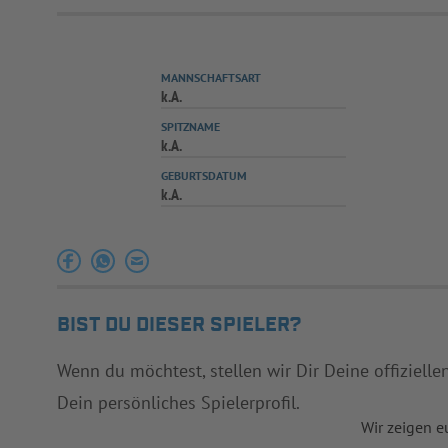
MANNSCHAFTSART
k.A.
SPITZNAME
k.A.
GEBURTSDATUM
k.A.
BIST DU DIESER SPIELER?
Wenn du möchtest, stellen wir Dir Deine offizielle
Dein persönliches Spielerprofil.
Wir zeigen e