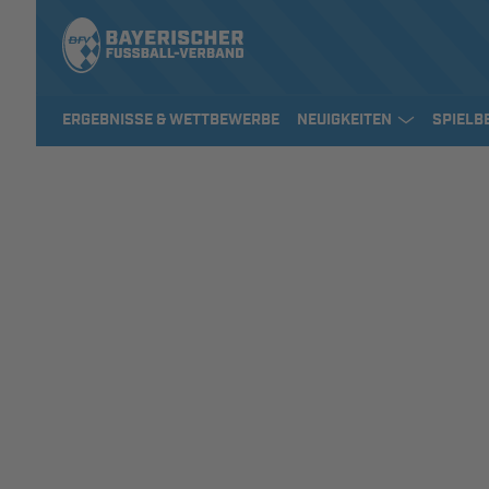
ERGEBNISSE & WETTBEWERBE
NEUIGKEITEN
SPIELB