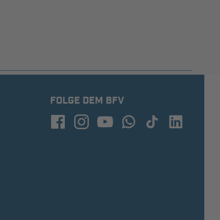
FOLGE DEM BFV