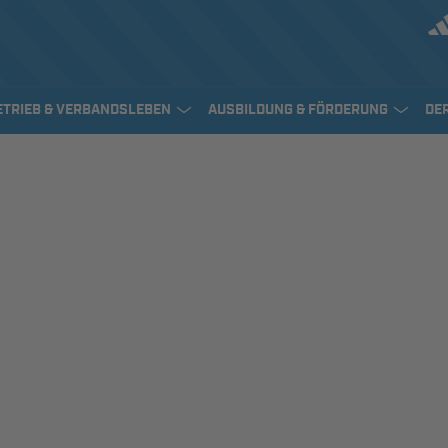
ETRIEB & VERBANDSLEBEN
AUSBILDUNG & FÖRDERUNG
DE