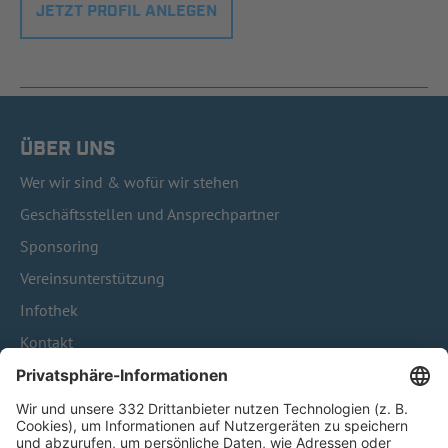
JETZT PROFIL ANLEGEN
ÜBER UNS
Wer wir sind & wofür wir stehen
Geschäftsstellen und Ansprechpartner
Sponsoring
Vereinsunterstützung
Infothek
Kontakt
HÄUFIG BESUCHTE SEITEN
Pässe und Vereinswechsel