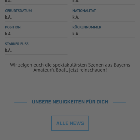
k.A.
k.A.
INFOTHEK
SPIELPLUS
GEBURTSDATUM
NATIONALITÄT
k.A.
k.A.
POSITION
RÜCKENNUMMER
k.A.
k.A.
STARKER FUSS
k.A.
Wir zeigen euch die spektakulärsten Szenen aus Bayerns
Amateurfußball, jetzt reinschauen!
UNSERE NEUIGKEITEN FÜR DICH
ALLE NEWS