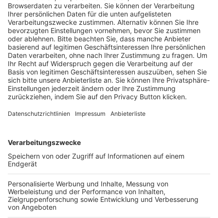
Trainerausbildung
Schulungsangebot Vereinsmitarbeiter
BFV-Geschäftsstellen
Trainerbörse
Login SpielPlus
FOLGE DEM BFV
TOP-VEREINE
TOP-PARTNER