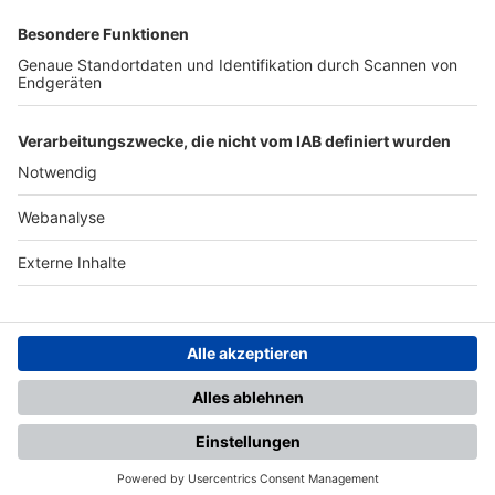
SFV
DFB
UEFA
FIFA
Nutzungsbedingungen
Datenschutz
Impressum