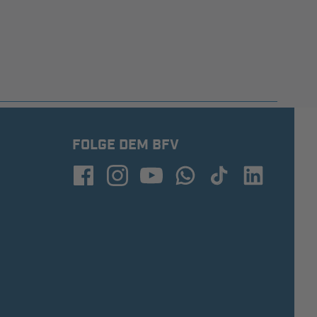
FOLGE DEM BFV