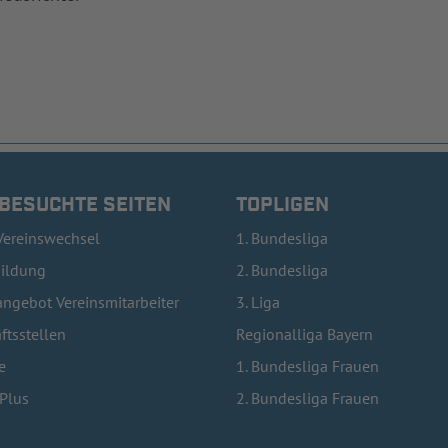
 BESUCHTE SEITEN
TOPLIGEN
Vereinswechsel
1. Bundesliga
bildung
2. Bundesliga
ngebot Vereinsmitarbeiter
3. Liga
ftsstellen
Regionalliga Bayern
e
1. Bundesliga Frauen
lPlus
2. Bundesliga Frauen