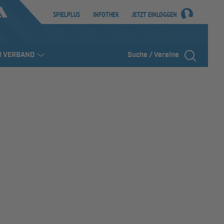
SPIELPLUS
INFOTHEK
JETZT EINLOGGEN
R VERBAND
Suche / Vereine