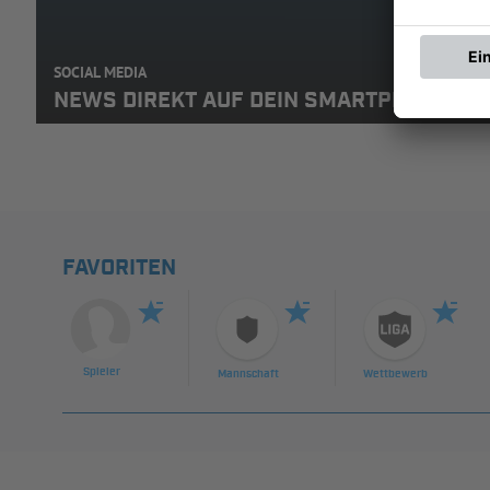
SOCIAL MEDIA
NEWS DIREKT AUF DEIN SMARTPHONE: A
FAVORITEN
Spieler
Mannschaft
Wettbewerb