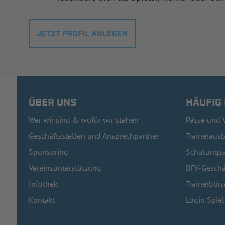
JETZT PROFIL ANLEGEN
ÜBER UNS
HÄUFIG
Wer wir sind & wofür wir stehen
Pässe und 
Geschäftsstellen und Ansprechpartner
Traineraus
Sponsoring
Schulungsa
Vereinsunterstützung
BFV-Geschä
Infothek
Trainerbörs
Kontakt
Login Spie