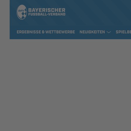
ERGEBNISSE & WETTBEWERBE
NEUIGKEITEN
SPIELB