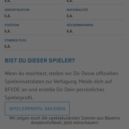
k.A.
k.A.
INFOTHEK
SPIELPLUS
GEBURTSDATUM
NATIONALITÄT
k.A.
k.A.
POSITION
RÜCKENNUMMER
k.A.
k.A.
STARKER FUSS
k.A.
BIST DU DIESER SPIELER?
Wenn du möchtest, stellen wir Dir Deine offiziellen
Spieleinsatzdaten zur Verfügung. Melde dich auf
BFV.DE an und erstelle Dir Dein persönliches
Spielerprofil.
SPIELERPROFIL ANLEGEN
Wir zeigen euch die spektakulärsten Szenen aus Bayerns
Amateurfußball, jetzt reinschauen!