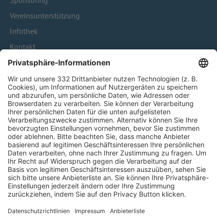
Sponsoring
Vereinsunterstützung
Infothek
Kontakt
HÄUFIG BESUCHTE SEITEN
Pässe und Vereinswechsel
Trainerausbildung
Schulungsangebot Vereinsmitarbeiter
BFV-Geschäftsstellen
Trainerbörse
Login SpielPlus
FOLGE DEM BFV