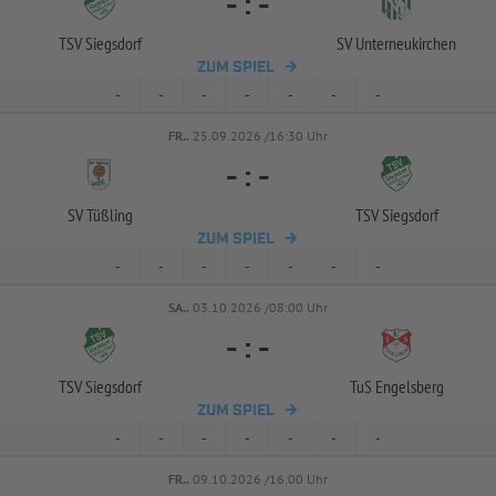
-
:
-
TSV Siegsdorf
SV Unterneukirchen
ZUM SPIEL
-
-
-
-
-
-
-
FR..
25.09.2026 /16:30 Uhr
-
:
-
SV Tüßling
TSV Siegsdorf
ZUM SPIEL
-
-
-
-
-
-
-
SA..
03.10.2026 /08:00 Uhr
-
:
-
TSV Siegsdorf
TuS Engelsberg
ZUM SPIEL
-
-
-
-
-
-
-
FR..
09.10.2026 /16:00 Uhr