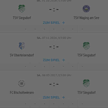
SA..
31.10.2026 /13:00 Uhr
-
:
-
TSV Siegsdorf
TSV Waging am See
ZUM SPIEL
-
-
-
-
-
-
-
SA..
07.11.2026 /13:00 Uhr
-
:
-
SV Oberteisendorf
TSV Siegsdorf
ZUM SPIEL
-
-
-
-
-
-
-
SA..
06.03.2027 /13:00 Uhr
-
:
-
FC Bischofswiesen
TSV Siegsdorf
ZUM SPIEL
-
-
-
-
-
-
-