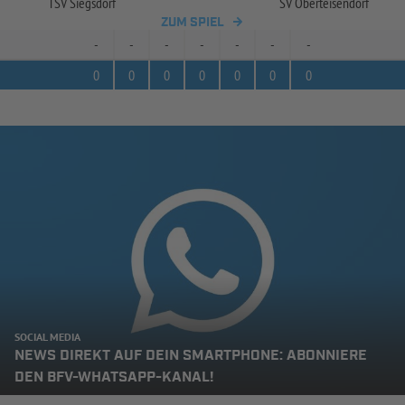
TSV Siegsdorf
SV Oberteisendorf
ZUM SPIEL
-
-
-
-
-
-
-
0
0
0
0
0
0
0
SOCIAL MEDIA
NEWS DIREKT AUF DEIN SMARTPHONE: ABONNIERE
DEN BFV-WHATSAPP-KANAL!