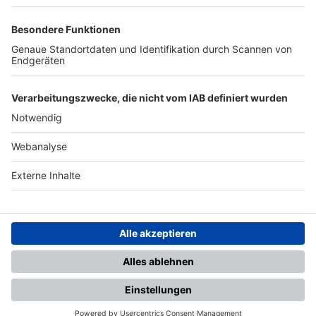
TOP-PARTNER
SFV
DFB
UEFA
FIFA
Nutzungsbedingungen
Datenschutz
Impressum