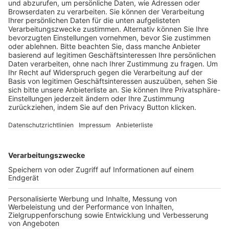
Trainerausbildung
Schulungsangebot Vereinsmitarbeiter
BFV-Geschäftsstellen
Trainerbörse
Login SpielPlus
FOLGE DEM BFV
TOP-VEREINE