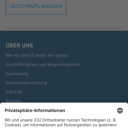
JETZT PROFIL ANLEGEN
ÜBER UNS
Wer wir sind & wofür wir stehen
Geschäftsstellen und Ansprechpartner
Sponsoring
Vereinsunterstützung
Infothek
Kontakt
HÄUFIG BESUCHTE SEITEN
Pässe und Vereinswechsel