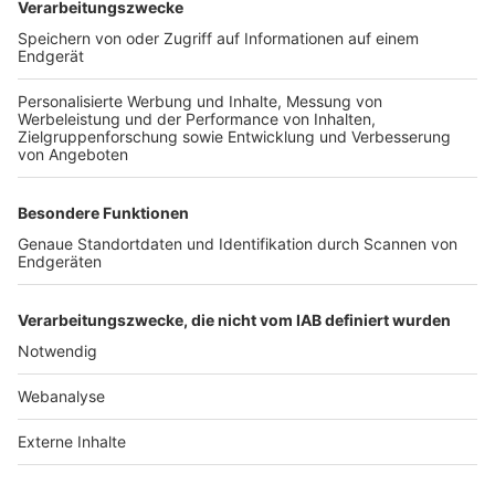
TOP-VEREINE
TOP-PARTNER
SFV
DFB
UEFA
FIFA
Nutzungsbedingungen
Datenschutz
Impressum