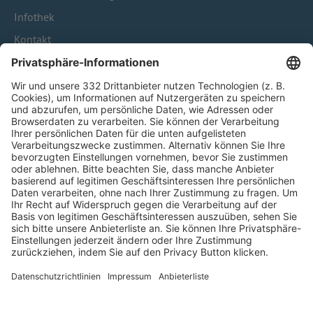
Infothek
Kontakt
HÄUFIG BESUCHTE SEITEN
Pässe und Vereinswechsel
Trainerausbildung
Schulungsangebot Vereinsmitarbeiter
BFV-Geschäftsstellen
Trainerbörse
Login SpielPlus
FOLGE DEM BFV