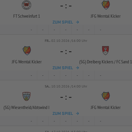
-
:
-
FT Schweinfurt 1
JFG Werntal Kicker
ZUM SPIEL
-
-
-
-
-
-
-
FR..
02.10.2026 /16:00 Uhr
-
:
-
JFG Werntal Kicker
(SG) Dreiberg Kickers /
FC Sand 1
ZUM SPIEL
-
-
-
-
-
-
-
SA..
10.10.2026 /14:00 Uhr
-
:
-
(SG) Wiesentheid/
Abtswind I
JFG Werntal Kicker
ZUM SPIEL
-
-
-
-
-
-
-
SA..
17.10.2026 /13:00 Uhr