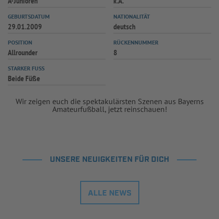
A-Junioren
k.A.
GEBURTSDATUM
NATIONALITÄT
29.01.2009
deutsch
POSITION
RÜCKENNUMMER
Allrounder
8
STARKER FUSS
Beide Füße
Wir zeigen euch die spektakulärsten Szenen aus Bayerns
Amateurfußball, jetzt reinschauen!
UNSERE NEUIGKEITEN FÜR DICH
ALLE NEWS