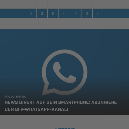
-
-
-
-
-
-
-
0
0
0
0
0
0
0
SOCIAL MEDIA
NEWS DIREKT AUF DEIN SMARTPHONE: ABONNIERE
DEN BFV-WHATSAPP-KANAL!