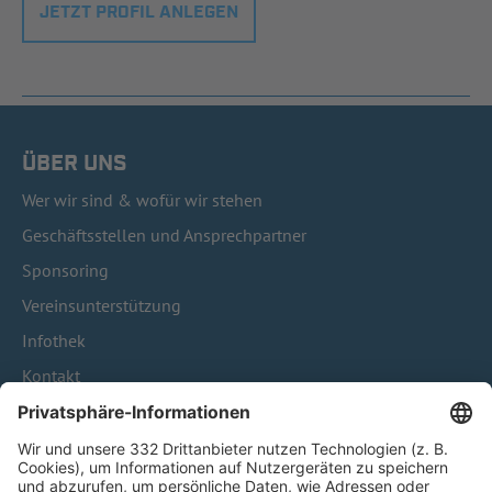
JETZT PROFIL ANLEGEN
ÜBER UNS
Wer wir sind & wofür wir stehen
Geschäftsstellen und Ansprechpartner
Sponsoring
Vereinsunterstützung
Infothek
Kontakt
HÄUFIG BESUCHTE SEITEN
Pässe und Vereinswechsel