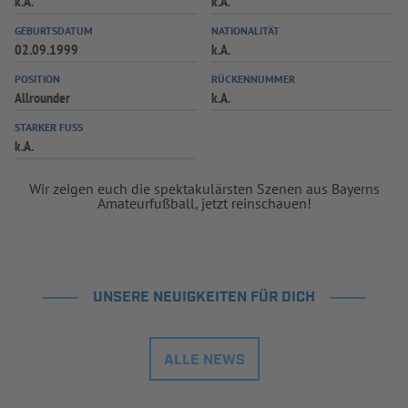
k.A.
k.A.
INFOTHEK
SPIELPLUS
GEBURTSDATUM
NATIONALITÄT
02.09.1999
k.A.
POSITION
RÜCKENNUMMER
Allrounder
k.A.
STARKER FUSS
k.A.
Wir zeigen euch die spektakulärsten Szenen aus Bayerns
Amateurfußball, jetzt reinschauen!
UNSERE NEUIGKEITEN FÜR DICH
ALLE NEWS