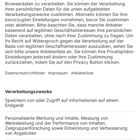
Trainerausbildung
Schulungsangebot Vereinsmitarbeiter
BFV-Geschäftsstellen
Trainerbörse
Login SpielPlus
FOLGE DEM BFV
TOP-VEREINE
TOP-PARTNER