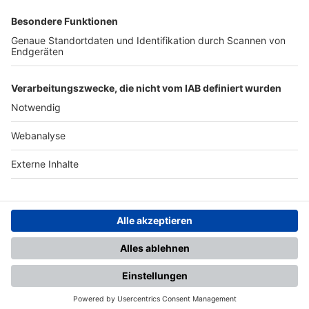
SFV
DFB
UEFA
FIFA
Nutzungsbedingungen
Datenschutz
Impressum