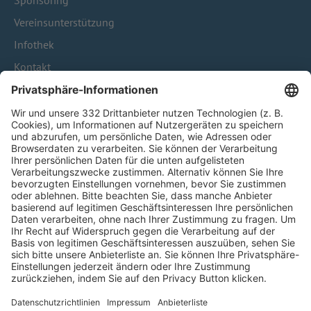
Sponsoring
Vereinsunterstützung
Infothek
Kontakt
HÄUFIG BESUCHTE SEITEN
Pässe und Vereinswechsel
Trainerausbildung
Schulungsangebot Vereinsmitarbeiter
BFV-Geschäftsstellen
Trainerbörse
Login SpielPlus
FOLGE DEM BFV