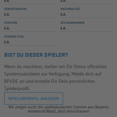
k.A.
k.A.
INFOTHEK
SPIELPLUS
GEBURTSDATUM
NATIONALITÄT
k.A.
k.A.
POSITION
RÜCKENNUMMER
k.A.
k.A.
STARKER FUSS
k.A.
BIST DU DIESER SPIELER?
Wenn du möchtest, stellen wir Dir Deine offiziellen
Spieleinsatzdaten zur Verfügung. Melde dich auf
BFV.DE an und erstelle Dir Dein persönliches
Spielerprofil.
SPIELERPROFIL ANLEGEN
Wir zeigen euch die spektakulärsten Szenen aus Bayerns
Amateurfußball, jetzt reinschauen!