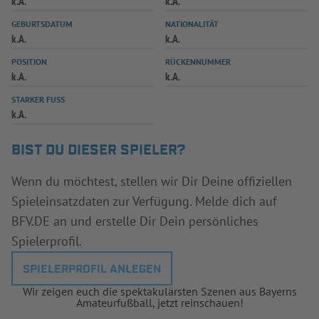
k.A.
k.A.
INFOTHEK
SPIELPLUS
GEBURTSDATUM
NATIONALITÄT
k.A.
k.A.
POSITION
RÜCKENNUMMER
k.A.
k.A.
STARKER FUSS
k.A.
BIST DU DIESER SPIELER?
Wenn du möchtest, stellen wir Dir Deine offiziellen
Spieleinsatzdaten zur Verfügung. Melde dich auf
BFV.DE an und erstelle Dir Dein persönliches
Spielerprofil.
SPIELERPROFIL ANLEGEN
Wir zeigen euch die spektakulärsten Szenen aus Bayerns
Amateurfußball, jetzt reinschauen!