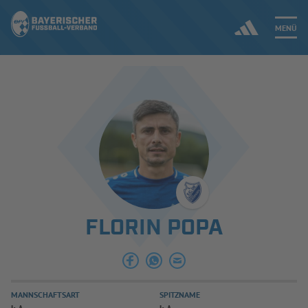
MENÜ
Jetzt einloggen
ERGEBNISSE & WETTBEWERBE
NEUIGKEITEN
SPIELBETRIEB & VERBANDSLEBEN
FLORIN POPA
AUSBILDUNG & FÖRDERUNG
DER VERBAND
MANNSCHAFTSART
SPITZNAME