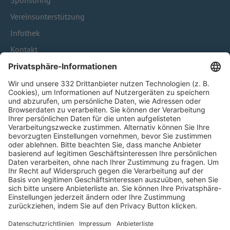
Sponsoring
Vereinsunterstützung
Infothek
Kontakt
HÄUFIG BESUCHTE SEITEN
Pässe und Vereinswechsel
Trainerausbildung
Schulungsangebot Vereinsmitarbeiter
BFV-Geschäftsstellen
Trainerbörse
Login SpielPlus
FOLGE DEM BFV