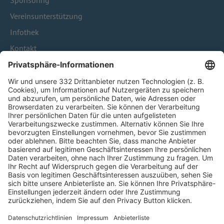
Sponsoring
Vereinsunterstützung
Infothek
Kontakt
HÄUFIG BESUCHTE SEITEN
Pässe und Vereinswechsel
Trainerausbildung
Schulungsangebot Vereinsmitarbeiter
BFV-Geschäftsstellen
Trainerbörse
Login SpielPlus
FOLGE DEM BFV