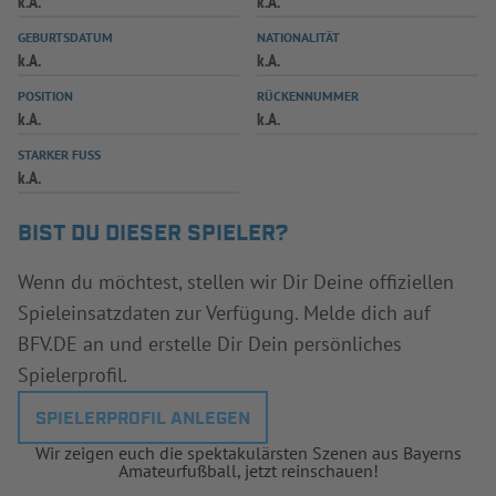
k.A.
k.A.
INFOTHEK
SPIELPLUS
GEBURTSDATUM
NATIONALITÄT
k.A.
k.A.
POSITION
RÜCKENNUMMER
k.A.
k.A.
STARKER FUSS
k.A.
BIST DU DIESER SPIELER?
Wenn du möchtest, stellen wir Dir Deine offiziellen
Spieleinsatzdaten zur Verfügung. Melde dich auf
BFV.DE an und erstelle Dir Dein persönliches
Spielerprofil.
SPIELERPROFIL ANLEGEN
Wir zeigen euch die spektakulärsten Szenen aus Bayerns
Amateurfußball, jetzt reinschauen!