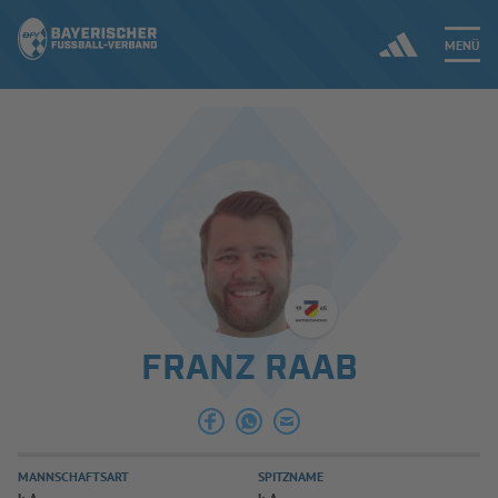
MENÜ
Jetzt einloggen
ERGEBNISSE & WETTBEWERBE
NEUIGKEITEN
SPIELBETRIEB & VERBANDSLEBEN
FRANZ RAAB
AUSBILDUNG & FÖRDERUNG
DER VERBAND
MANNSCHAFTSART
SPITZNAME