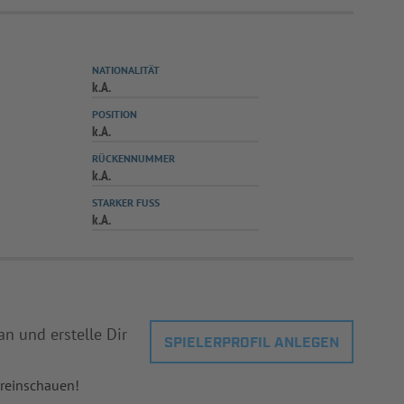
NATIONALITÄT
k.A.
POSITION
k.A.
RÜCKENNUMMER
k.A.
STARKER FUSS
k.A.
an und erstelle Dir
SPIELERPROFIL ANLEGEN
 reinschauen!