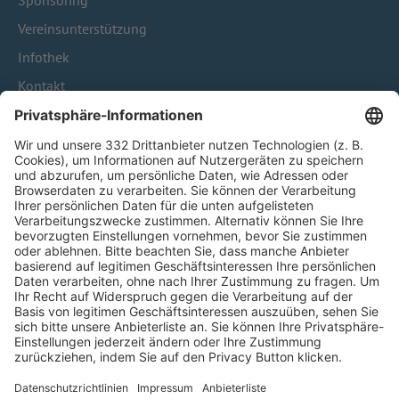
Sponsoring
Vereinsunterstützung
Infothek
Kontakt
HÄUFIG BESUCHTE SEITEN
Pässe und Vereinswechsel
Trainerausbildung
Schulungsangebot Vereinsmitarbeiter
BFV-Geschäftsstellen
Trainerbörse
Login SpielPlus
FOLGE DEM BFV