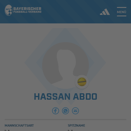
MENÜ
Jetzt einloggen
ERGEBNISSE & WETTBEWERBE
NEUIGKEITEN
SPIELBETRIEB & VERBANDSLEBEN
HASSAN ABDO
AUSBILDUNG & FÖRDERUNG
DER VERBAND
MANNSCHAFTSART
SPITZNAME