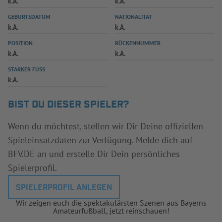
k.A.
k.A.
INFOTHEK
SPIELPLUS
GEBURTSDATUM
NATIONALITÄT
k.A.
k.A.
POSITION
RÜCKENNUMMER
k.A.
k.A.
STARKER FUSS
k.A.
BIST DU DIESER SPIELER?
Wenn du möchtest, stellen wir Dir Deine offiziellen
Spieleinsatzdaten zur Verfügung. Melde dich auf
BFV.DE an und erstelle Dir Dein persönliches
Spielerprofil.
SPIELERPROFIL ANLEGEN
Wir zeigen euch die spektakulärsten Szenen aus Bayerns
Amateurfußball, jetzt reinschauen!