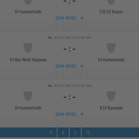
-
:
-
SV Hummetroth
CSC 03 Kassel
ZUM SPIEL
-
-
-
-
SA..
15.05.2027 /14:00 Uhr
-
:
-
SV Rot-
Weiß Hadamar
SV Hummetroth
ZUM SPIEL
-
-
-
-
SA..
22.05.2027 /13:00 Uhr
-
:
-
SV Hummetroth
KSV Baunatal
ZUM SPIEL
-
-
-
-
0
0
1
75