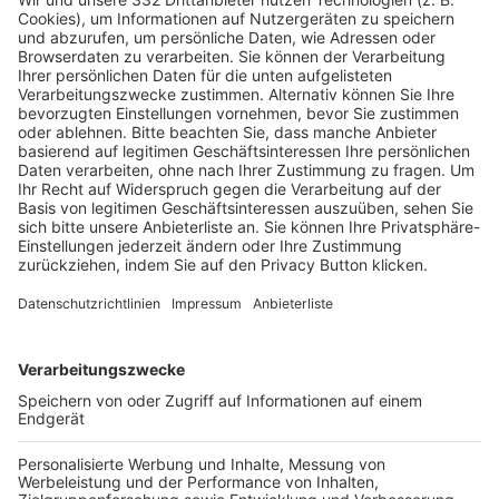
Pässe und Vereinswechsel
Trainerausbildung
Schulungsangebot Vereinsmitarbeiter
BFV-Geschäftsstellen
Trainerbörse
Login SpielPlus
FOLGE DEM BFV
TOP-VEREINE