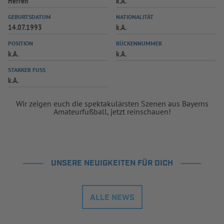
Herren
k.A.
GEBURTSDATUM
NATIONALITÄT
14.07.1993
k.A.
POSITION
RÜCKENNUMMER
k.A.
k.A.
STARKER FUSS
k.A.
Wir zeigen euch die spektakulärsten Szenen aus Bayerns
Amateurfußball, jetzt reinschauen!
UNSERE NEUIGKEITEN FÜR DICH
ALLE NEWS