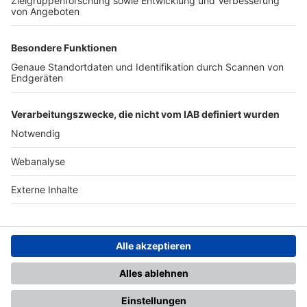
TOP-PARTNER
SFV
DFB
UEFA
FIFA
Nutzungsbedingungen
Datenschutz
Impressum