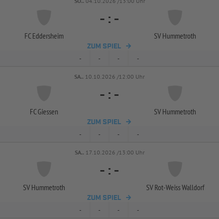
SO..
04.10.2026 /13:00 Uhr
-
:
-
FC Eddersheim
SV Hummetroth
ZUM SPIEL
-
-
-
-
SA..
10.10.2026 /12:00 Uhr
-
:
-
FC Giessen
SV Hummetroth
ZUM SPIEL
-
-
-
-
SA..
17.10.2026 /13:00 Uhr
-
:
-
SV Hummetroth
SV Rot-
Weiss Walldorf
ZUM SPIEL
-
-
-
-