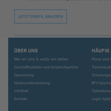
JETZT PROFIL ANLEGEN
ÜBER UNS
HÄUFIG
Wer wir sind & wofür wir stehen
Pässe und 
Geschäftsstellen und Ansprechpartner
Traineraus
Sponsoring
Schulungsa
Vereinsunterstützung
BFV-Geschä
Infothek
Trainerbörs
Kontakt
Login Spie