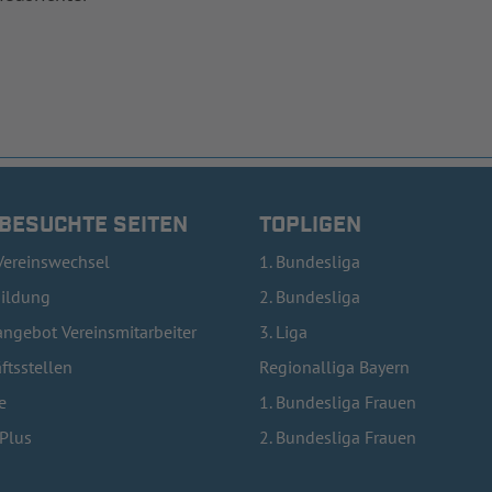
 BESUCHTE SEITEN
TOPLIGEN
Vereinswechsel
1. Bundesliga
bildung
2. Bundesliga
ngebot Vereinsmitarbeiter
3. Liga
ftsstellen
Regionalliga Bayern
e
1. Bundesliga Frauen
lPlus
2. Bundesliga Frauen