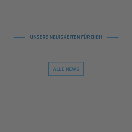
UNSERE NEUIGKEITEN FÜR DICH
ALLE NEWS