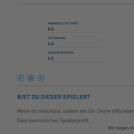
MANNSCHAFTSART
k.A.
SPITZNAME
k.A.
GEBURTSDATUM
k.A.
BIST DU DIESER SPIELER?
Wenn du möchtest, stellen wir Dir Deine offizielle
Dein persönliches Spielerprofil.
Wir zeigen e