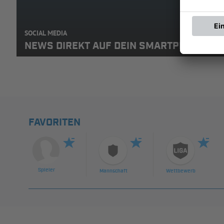
SOCIAL MEDIA
NEWS DIREKT AUF DEIN SMARTPHONE: A
FAVORITEN
Spieler
Mannschaft
Wettbewerb