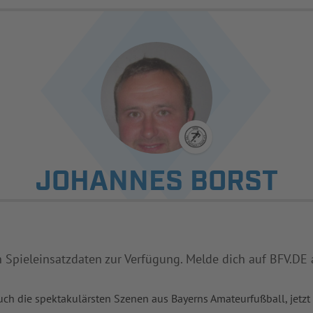
JOHANNES BORST
n Spieleinsatzdaten zur Verfügung. Melde dich auf BFV.DE 
uch die spektakulärsten Szenen aus Bayerns Amateurfußball, jetzt