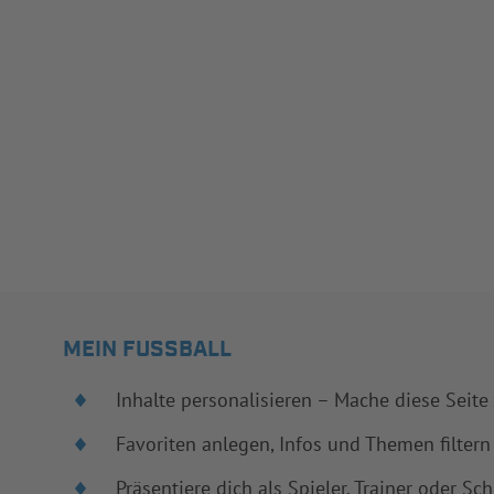
MEIN FUSSBALL
Inhalte personalisieren – Mache diese Seite
Favoriten anlegen, Infos und Themen filtern
Präsentiere dich als Spieler, Trainer oder Sch