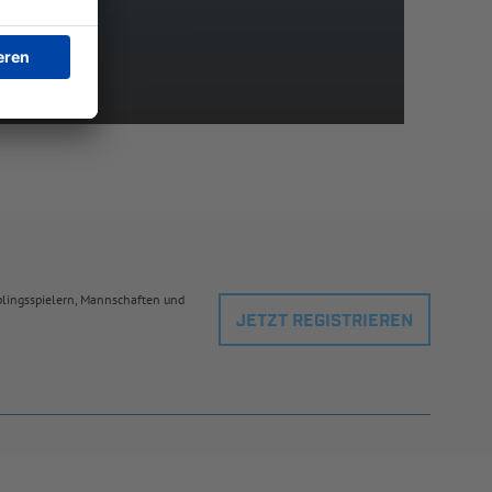
eblingsspielern, Mannschaften und
JETZT REGISTRIEREN