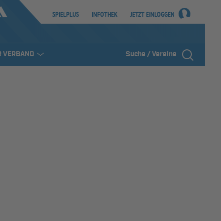
SPIELPLUS
INFOTHEK
JETZT EINLOGGEN
R VERBAND
Suche / Vereine