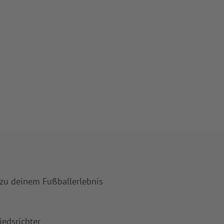
 zu deinem Fußballerlebnis
iedsrichter