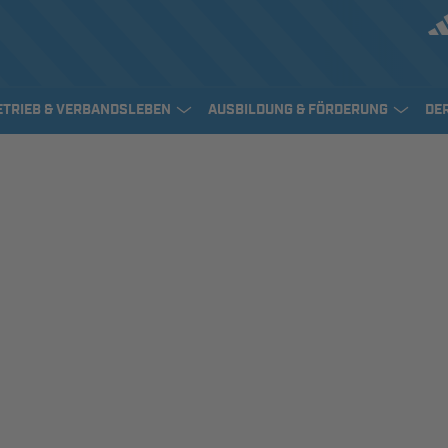
ETRIEB & VERBANDSLEBEN
AUSBILDUNG & FÖRDERUNG
DE