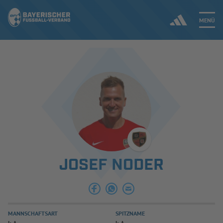
MENÜ
Jetzt einloggen
ERGEBNISSE & WETTBEWERBE
NEUIGKEITEN
SPIELBETRIEB & VERBANDSLEBEN
JOSEF NODER
AUSBILDUNG & FÖRDERUNG
DER VERBAND
MANNSCHAFTSART
SPITZNAME