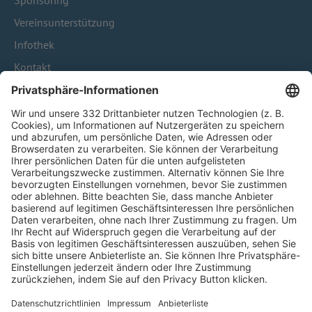
Sponsoring
Vereinsunterstützung
Infothek
Kontakt
HÄUFIG BESUCHTE SEITEN
Pässe und Vereinswechsel
Trainerausbildung
Schulungsangebot Vereinsmitarbeiter
BFV-Geschäftsstellen
Trainerbörse
Login SpielPlus
FOLGE DEM BFV