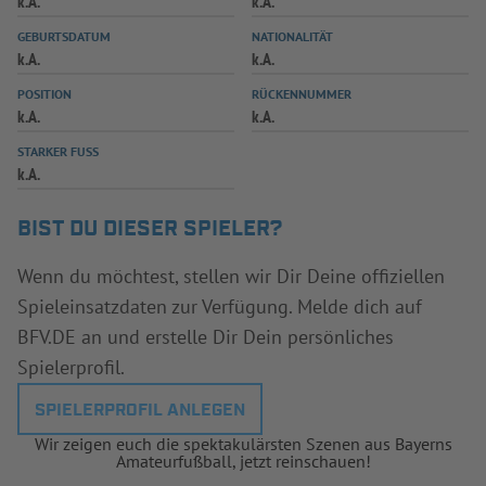
k.A.
k.A.
INFOTHEK
SPIELPLUS
GEBURTSDATUM
NATIONALITÄT
k.A.
k.A.
POSITION
RÜCKENNUMMER
k.A.
k.A.
STARKER FUSS
k.A.
BIST DU DIESER SPIELER?
Wenn du möchtest, stellen wir Dir Deine offiziellen
Spieleinsatzdaten zur Verfügung. Melde dich auf
BFV.DE an und erstelle Dir Dein persönliches
Spielerprofil.
SPIELERPROFIL ANLEGEN
Wir zeigen euch die spektakulärsten Szenen aus Bayerns
Amateurfußball, jetzt reinschauen!