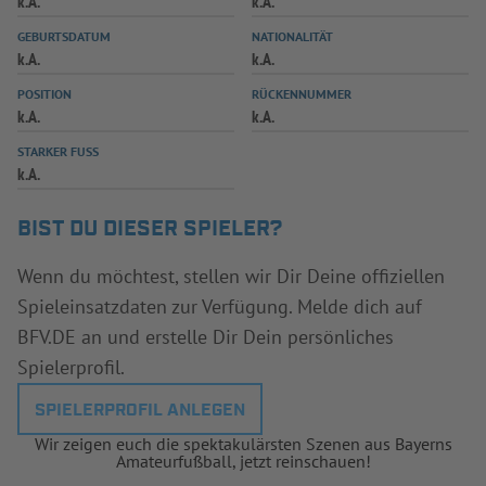
k.A.
k.A.
INFOTHEK
SPIELPLUS
GEBURTSDATUM
NATIONALITÄT
k.A.
k.A.
POSITION
RÜCKENNUMMER
k.A.
k.A.
STARKER FUSS
k.A.
BIST DU DIESER SPIELER?
Wenn du möchtest, stellen wir Dir Deine offiziellen
Spieleinsatzdaten zur Verfügung. Melde dich auf
BFV.DE an und erstelle Dir Dein persönliches
Spielerprofil.
SPIELERPROFIL ANLEGEN
Wir zeigen euch die spektakulärsten Szenen aus Bayerns
Amateurfußball, jetzt reinschauen!