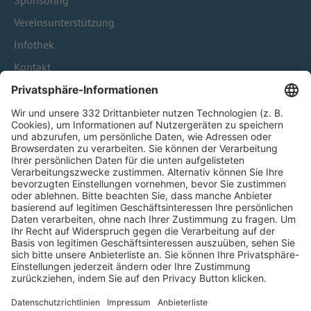
Sponsoring
Vereinsunterstützung
Infothek
Kontakt
HÄUFIG BESUCHTE SEITEN
Pässe und Vereinswechsel
Trainerausbildung
Schulungsangebot Vereinsmitarbeiter
BFV-Geschäftsstellen
Trainerbörse
Login SpielPlus
FOLGE DEM BFV