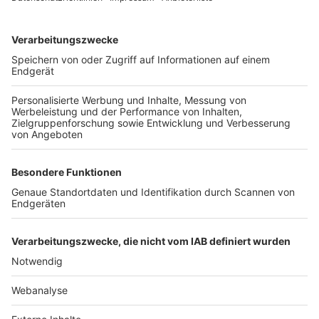
TOP-VEREINE
TOP-PARTNER
SFV
DFB
UEFA
FIFA
Nutzungsbedingungen
Datenschutz
Impressum