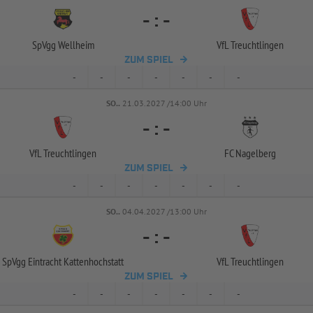
-
:
-
SpVgg Wellheim
VfL Treuchtlingen
ZUM SPIEL
-
-
-
-
-
-
-
SO..
21.03.2027 /14:00 Uhr
-
:
-
VfL Treuchtlingen
FC Nagelberg
ZUM SPIEL
-
-
-
-
-
-
-
SO..
04.04.2027 /13:00 Uhr
-
:
-
SpVgg Eintracht Kattenhochstatt
VfL Treuchtlingen
ZUM SPIEL
-
-
-
-
-
-
-