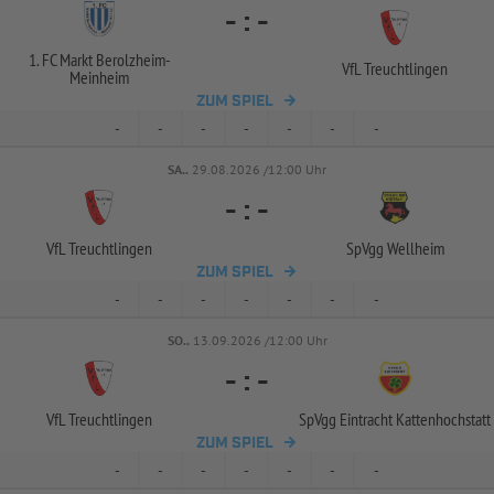
-
:
-
1. FC Markt Berolzheim-
VfL Treuchtlingen
Meinheim
ZUM SPIEL
-
-
-
-
-
-
-
SA..
29.08.2026 /12:00 Uhr
-
:
-
VfL Treuchtlingen
SpVgg Wellheim
ZUM SPIEL
-
-
-
-
-
-
-
SO..
13.09.2026 /12:00 Uhr
-
:
-
VfL Treuchtlingen
SpVgg Eintracht Kattenhochstatt
ZUM SPIEL
-
-
-
-
-
-
-