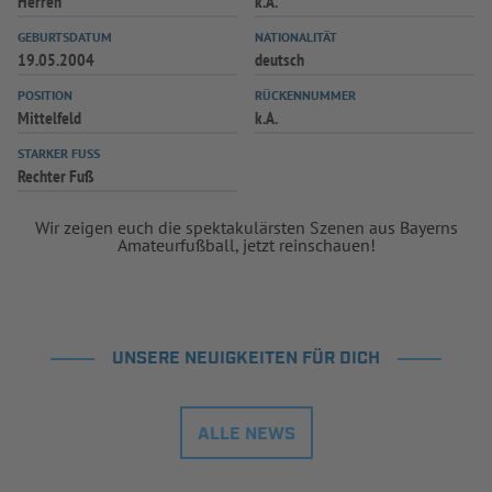
Herren
k.A.
GEBURTSDATUM
NATIONALITÄT
19.05.2004
deutsch
POSITION
RÜCKENNUMMER
Mittelfeld
k.A.
STARKER FUSS
Rechter Fuß
Wir zeigen euch die spektakulärsten Szenen aus Bayerns
Amateurfußball, jetzt reinschauen!
UNSERE NEUIGKEITEN FÜR DICH
ALLE NEWS