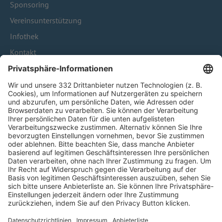
Sponsoring
Vereinsunterstützung
Infothek
Kontakt
HÄUFIG BESUCHTE SEITEN
Pässe und Vereinswechsel
Trainerausbildung
Schulungsangebot Vereinsmitarbeiter
BFV-Geschäftsstellen
Trainerbörse
Login SpielPlus
FOLGE DEM BFV