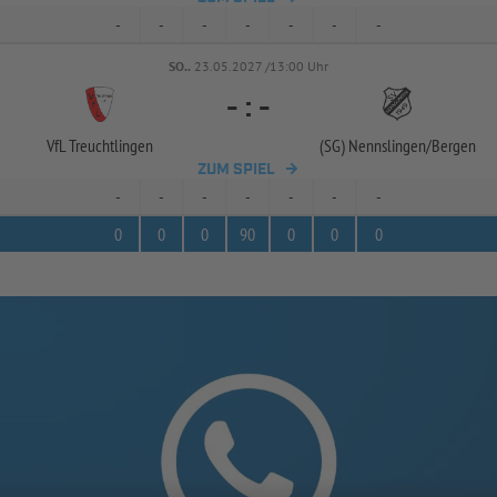
-
-
-
-
-
-
-
SO..
23.05.2027 /13:00 Uhr
-
:
-
VfL Treuchtlingen
(SG) Nennslingen/
Bergen
ZUM SPIEL
-
-
-
-
-
-
-
0
0
0
90
0
0
0