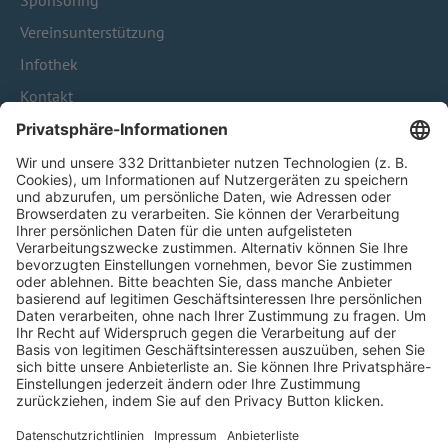
Sponsoring
Vereinsunterstützung
Infothek
Kontakt
HÄUFIG BESUCHTE SEITEN
Pässe und Vereinswechsel
Trainerausbildung
Schulungsangebot Vereinsmitarbeiter
BFV-Geschäftsstellen
Trainerbörse
Login SpielPlus
FOLGE DEM BFV