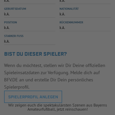
k.A.
k.A.
INFOTHEK
SPIELPLUS
GEBURTSDATUM
NATIONALITÄT
k.A.
k.A.
POSITION
RÜCKENNUMMER
k.A.
k.A.
STARKER FUSS
k.A.
BIST DU DIESER SPIELER?
Wenn du möchtest, stellen wir Dir Deine offiziellen
Spieleinsatzdaten zur Verfügung. Melde dich auf
BFV.DE an und erstelle Dir Dein persönliches
Spielerprofil.
SPIELERPROFIL ANLEGEN
Wir zeigen euch die spektakulärsten Szenen aus Bayerns
Amateurfußball, jetzt reinschauen!