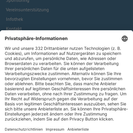
Sponsoring
Vereinsunterstützung
Infothek
Kontakt
HÄUFIG BESUCHTE SEITEN
Pässe und Vereinswechsel
Trainerausbildung
Schulungsangebot Vereinsmitarbeiter
BFV-Geschäftsstellen
Trainerbörse
Login SpielPlus
FOLGE DEM BFV