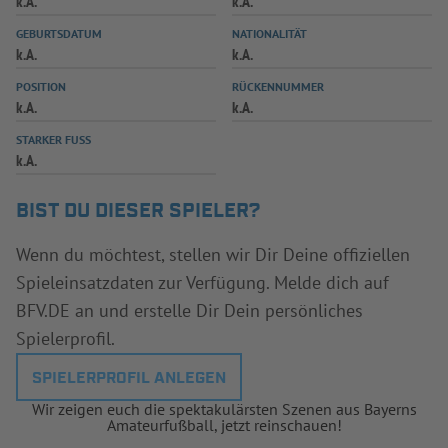
k.A.
k.A.
INFOTHEK
SPIELPLUS
GEBURTSDATUM
NATIONALITÄT
k.A.
k.A.
POSITION
RÜCKENNUMMER
k.A.
k.A.
STARKER FUSS
k.A.
BIST DU DIESER SPIELER?
Wenn du möchtest, stellen wir Dir Deine offiziellen
Spieleinsatzdaten zur Verfügung. Melde dich auf
BFV.DE an und erstelle Dir Dein persönliches
Spielerprofil.
SPIELERPROFIL ANLEGEN
Wir zeigen euch die spektakulärsten Szenen aus Bayerns
Amateurfußball, jetzt reinschauen!