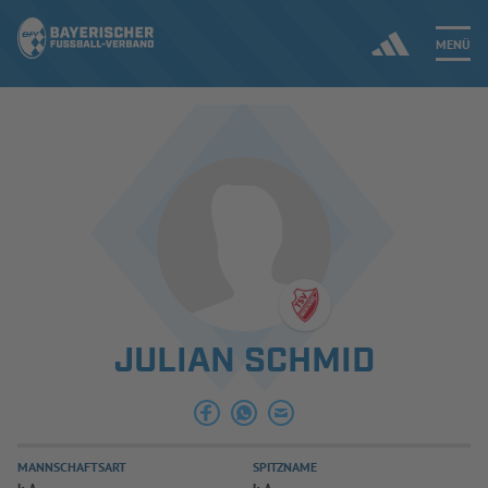
MENÜ
Jetzt einloggen
ERGEBNISSE & WETTBEWERBE
NEUIGKEITEN
SPIELBETRIEB & VERBANDSLEBEN
JULIAN SCHMID
AUSBILDUNG & FÖRDERUNG
DER VERBAND
MANNSCHAFTSART
SPITZNAME