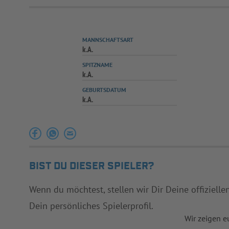
MANNSCHAFTSART
k.A.
SPITZNAME
k.A.
GEBURTSDATUM
k.A.
BIST DU DIESER SPIELER?
Wenn du möchtest, stellen wir Dir Deine offizielle
Dein persönliches Spielerprofil.
Wir zeigen e