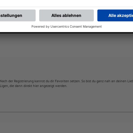
BONNIERE DEN BFV-WHATSAPP-KANAL!
Nach der Registrierung kannst du dir Favoriten setzen. So bist du ganz nah an deinen Li
Ligen, die dann direkt hier angezeigt werden.