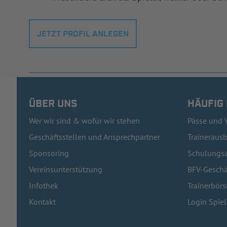
JETZT PROFIL ANLEGEN
ÜBER UNS
HÄUFIG
Wer wir sind & wofür wir stehen
Pässe und 
Geschäftsstellen und Ansprechpartner
Traineraus
Sponsoring
Schulungsa
Vereinsunterstützung
BFV-Geschä
Infothek
Trainerbörs
Kontakt
Login Spie