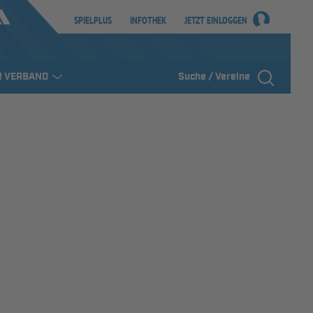
SPIELPLUS
INFOTHEK
JETZT EINLOGGEN
R VERBAND
Suche / Vereine