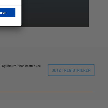
eblingsspielern, Mannschaften und
JETZT REGISTRIEREN