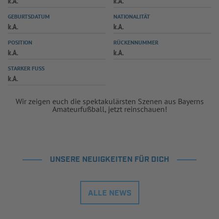
k.A.
k.A.
INFOTHEK
SPIELPLUS
GEBURTSDATUM
NATIONALITÄT
k.A.
k.A.
POSITION
RÜCKENNUMMER
k.A.
k.A.
STARKER FUSS
k.A.
Wir zeigen euch die spektakulärsten Szenen aus Bayerns
Amateurfußball, jetzt reinschauen!
UNSERE NEUIGKEITEN FÜR DICH
ALLE NEWS