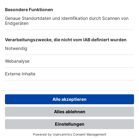
SFV
DFB
UEFA
FIFA
Nutzungsbedingungen
Datenschutz
Impressum