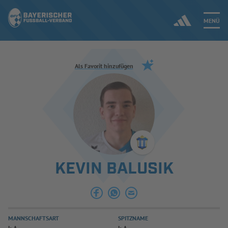
MENÜ
Jetzt einloggen
Als Favorit hinzufügen
ERGEBNISSE & WETTBEWERBE
NEUIGKEITEN
SPIELBETRIEB & VERBANDSLEBEN
KEVIN BALUSIK
AUSBILDUNG & FÖRDERUNG
DER VERBAND
MANNSCHAFTSART
SPITZNAME