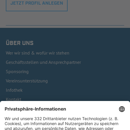
JETZT PROFIL ANLEGEN
ÜBER UNS
Wer wir sind & wofür wir stehen
Geschäftsstellen und Ansprechpartner
Sponsoring
Vereinsunterstützung
Infothek
Kontakt
HÄUFIG BESUCHTE SEITEN
Pässe und Vereinswechsel