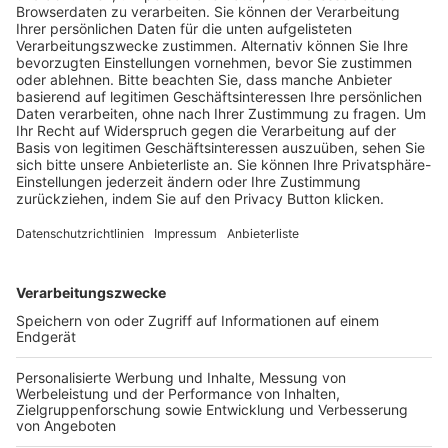
Trainerausbildung
Schulungsangebot Vereinsmitarbeiter
BFV-Geschäftsstellen
Trainerbörse
Login SpielPlus
FOLGE DEM BFV
TOP-VEREINE
TOP-PARTNER