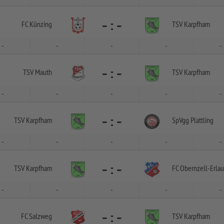
-
:
-
FC Künzing
TSV Karpfham
-
-
-
-
-
-
:
-
TSV Mauth
TSV Karpfham
-
-
-
-
-
-
:
-
TSV Karpfham
SpVgg Plattling
-
-
-
-
-
-
:
-
TSV Karpfham
FC Obernzell-
Erlau
-
-
-
-
-
-
:
-
FC Salzweg
TSV Karpfham