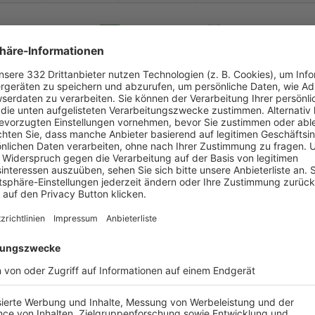


:
TSV Karpfham
TSV Mauth
( 
 )
:
-
-
-
-
-


:
SpVgg Plattling
TSV Karpfham
( 
 )
:
-
-
-
-
-


:
FC Obernzell-
Erlau
TSV Karpfham
( 
 )
:
-
-
-
-
-


:
TSV Karpfham
FC Salzweg
( 
 )
:
-
-
-
-
-
-
:
-
SV Hutthurm
TSV Karpfham