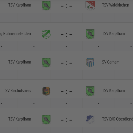
-
:
-
TSV Karpfham
TSV Waldkirchen
-
-
-
-
-
-
:
-
g Ruhmannsfelden
TSV Karpfham
-
-
-
-
-
-
:
-
TSV Karpfham
SV Garham
-
-
-
-
-
-
:
-
SV Bischofsmais
TSV Karpfham
-
-
-
-
-
-
:
-
TSV Karpfham
TSV DJK Oberdiend
-
-
-
-
-