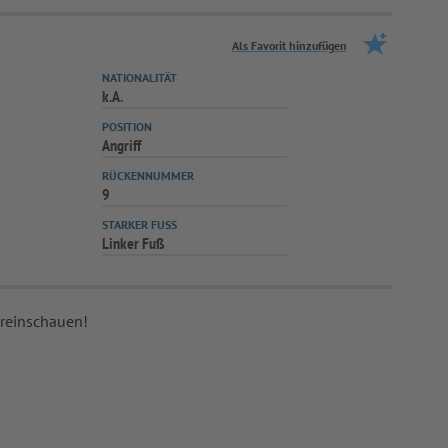
Als Favorit hinzufügen
NATIONALITÄT
k.A.
POSITION
Angriff
RÜCKENNUMMER
9
STARKER FUSS
Linker Fuß
 reinschauen!