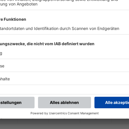
-
-
-
-
-
-
:
-
TSV Karpfham
TSV Grafenau
-
-
-
-
-
-
:
-
SpVgg Osterhofen
TSV Karpfham
-
-
-
-
-
-
:
-
TSV Karpfham
SV Schalding-
Hein
-
-
-
-
-
-
:
-
gg GW Deggendorf
TSV Karpfham
-
-
-
-
-