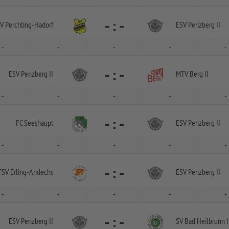
-
:
-
V Perchting-
Hadorf
ESV Penzberg II
-
-
-
-
-
-
:
-
ESV Penzberg II
MTV Berg II
-
-
-
-
-
-
:
-
FC Seeshaupt
ESV Penzberg II
-
-
-
-
-
-
:
-
TSV Erling-
Andechs
ESV Penzberg II
-
-
-
-
-
-
:
-
ESV Penzberg II
SV Bad Heilbrunn I