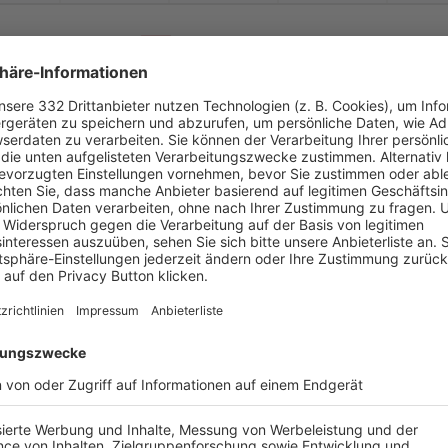
-
:
-
n /
SC Baierbrunn II
ESV Penzberg II
-
-
-
-
-
-
:
-
ESV Penzberg II
1.FC Penzberg U23
-
-
-
-
-
-
:
-
ESV Penzberg II
FSV Höhenrain II
-
-
-
-
-
-
:
-
ESV Penzberg II
TSV Perchting-
Had
-
-
-
-
-
-
:
-
MTV Berg II
ESV Penzberg II