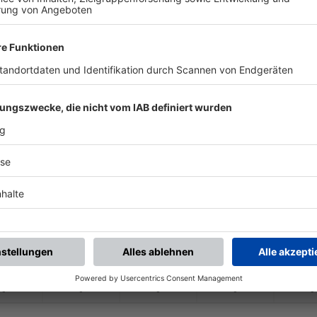
-
-
-
-
-
-
:
-
ESV Penzberg II
FC Seeshaupt
-
-
-
-
-
-
:
-
ESV Penzberg II
TSV Erling-
Andech
-
-
-
-
-
-
:
-
SV Bad Heilbrunn II
ESV Penzberg II
-
-
-
-
-
-
:
-
ESV Penzberg II
SV Münsing-
A. II
-
-
-
-
-