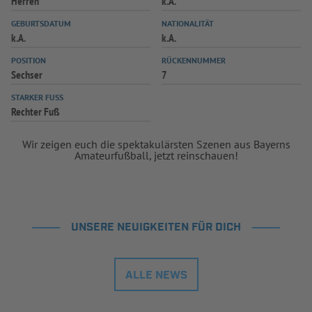
Herren
k.A.
INFOTHEK
SPIELPLUS
GEBURTSDATUM
NATIONALITÄT
k.A.
k.A.
POSITION
RÜCKENNUMMER
Sechser
7
STARKER FUSS
Rechter Fuß
Wir zeigen euch die spektakulärsten Szenen aus Bayerns
Amateurfußball, jetzt reinschauen!
UNSERE NEUIGKEITEN FÜR DICH
ALLE NEWS