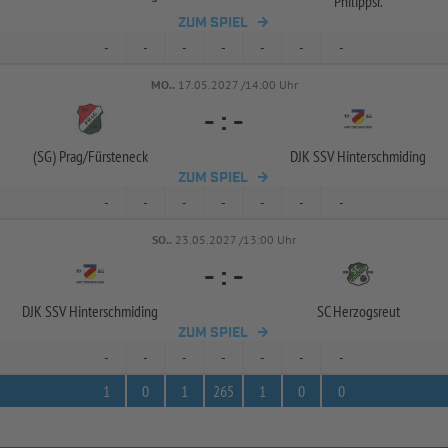
Philippsr.
ZUM SPIEL
-
-
-
-
-
-
-
MO..
17.05.2027 /14:00 Uhr
-
:
-
(SG) Prag/
Fürsteneck
DJK SSV Hinterschmiding
ZUM SPIEL
-
-
-
-
-
-
-
SO..
23.05.2027 /13:00 Uhr
-
:
-
DJK SSV Hinterschmiding
SC Herzogsreut
ZUM SPIEL
-
-
-
-
-
-
-
1
0
1
265
1
0
0