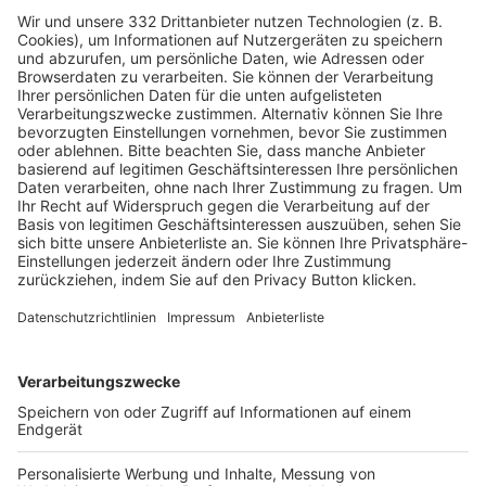
HÄUFIG BESUCHTE SEITEN
Pässe und Vereinswechsel
Trainerausbildung
Schulungsangebot Vereinsmitarbeiter
BFV-Geschäftsstellen
Trainerbörse
Login SpielPlus
FOLGE DEM BFV
TOP-VEREINE