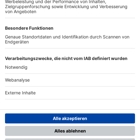
TOP-PARTNER
SFV
DFB
UEFA
FIFA
Nutzungsbedingungen
Datenschutz
Impressum