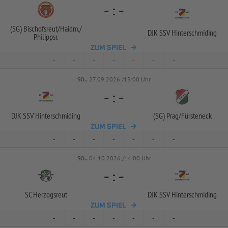
-
:
-
(SG) Bischofsreut/
Haidm./
DJK SSV Hinterschmiding
Philippsr.
ZUM SPIEL
-
-
-
-
-
-
-
SO..
27.09.2026 /13:00 Uhr
-
:
-
DJK SSV Hinterschmiding
(SG) Prag/
Fürsteneck
ZUM SPIEL
-
-
-
-
-
-
-
SO..
04.10.2026 /14:00 Uhr
-
:
-
SC Herzogsreut
DJK SSV Hinterschmiding
ZUM SPIEL
-
-
-
-
-
-
-