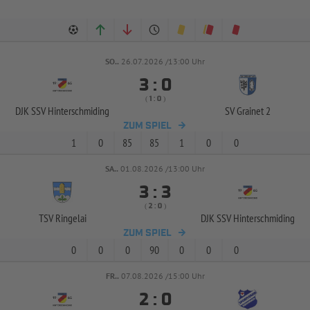
SO..
26.07.2026 /13:00 Uhr


:
( 
 )
:
DJK SSV Hinterschmiding
SV Grainet 2
ZUM SPIEL
1
0
85
85
1
0
0
SA..
01.08.2026 /13:00 Uhr


:
( 
 )
:
TSV Ringelai
DJK SSV Hinterschmiding
ZUM SPIEL
0
0
0
90
0
0
0
FR..
07.08.2026 /15:00 Uhr


: