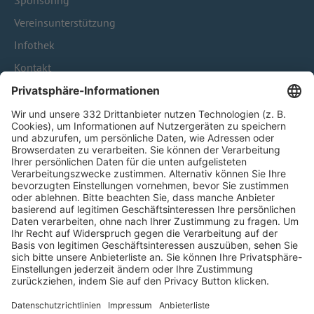
Sponsoring
Vereinsunterstützung
Infothek
Kontakt
HÄUFIG BESUCHTE SEITEN
Pässe und Vereinswechsel
Trainerausbildung
Schulungsangebot Vereinsmitarbeiter
BFV-Geschäftsstellen
Trainerbörse
Login SpielPlus
FOLGE DEM BFV