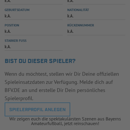
k.A.
k.A.
INFOTHEK
SPIELPLUS
GEBURTSDATUM
NATIONALITÄT
k.A.
k.A.
POSITION
RÜCKENNUMMER
k.A.
k.A.
STARKER FUSS
k.A.
BIST DU DIESER SPIELER?
Wenn du möchtest, stellen wir Dir Deine offiziellen
Spieleinsatzdaten zur Verfügung. Melde dich auf
BFV.DE an und erstelle Dir Dein persönliches
Spielerprofil.
SPIELERPROFIL ANLEGEN
Wir zeigen euch die spektakulärsten Szenen aus Bayerns
Amateurfußball, jetzt reinschauen!