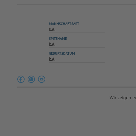
MANNSCHAFTSART
k.A.
SPITZNAME
k.A.
GEBURTSDATUM
k.A.
Wir zeigen e