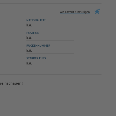
Als Favorit hinzufügen
NATIONALITÄT
k.A.
POSITION
k.A.
RÜCKENNUMMER
k.A.
STARKER FUSS
k.A.
 reinschauen!