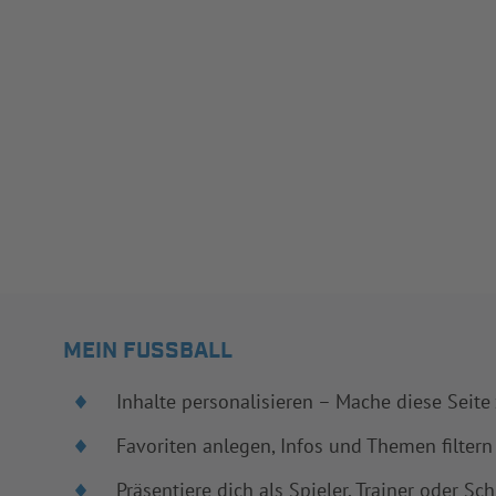
MEIN FUSSBALL
Inhalte personalisieren – Mache diese Seite
Favoriten anlegen, Infos und Themen filtern
Präsentiere dich als Spieler, Trainer oder Sch