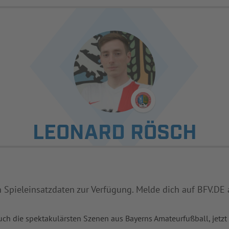
LEONARD RÖSCH
n Spieleinsatzdaten zur Verfügung. Melde dich auf BFV.DE 
uch die spektakulärsten Szenen aus Bayerns Amateurfußball, jetzt