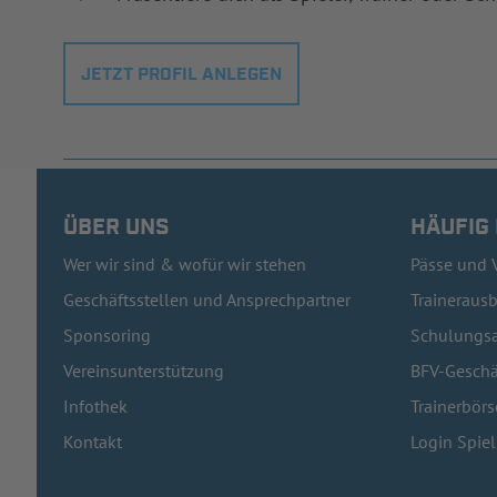
JETZT PROFIL ANLEGEN
ÜBER UNS
HÄUFIG
Wer wir sind & wofür wir stehen
Pässe und 
Geschäftsstellen und Ansprechpartner
Traineraus
Sponsoring
Schulungsa
Vereinsunterstützung
BFV-Geschä
Infothek
Trainerbörs
Kontakt
Login Spie