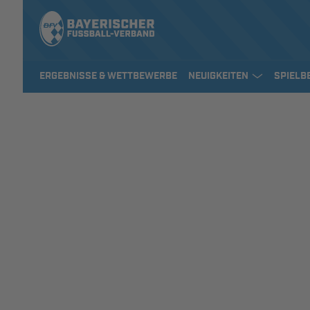
ERGEBNISSE & WETTBEWERBE
NEUIGKEITEN
SPIELB